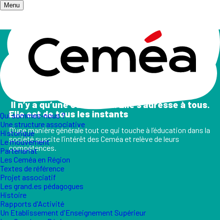
Menu
Accueil
/
Champs d'action
Les champs d'action
II n’y a qu’une éducation. Elle s’adresse à tous.
Elle est de tous les instants
Qui sommes-nous ?
Une structure associative
D’une manière générale tout ce qui touche à l’éducation dans la
Historique
société suscite l’intérêt des Ceméa et relève de leurs
Le mouvement
compétences.
Partenariat
Les Ceméa en Région
Textes de référence
Projet associatif
Les grand.es pédagogues
Histoire
Rapports d'Activité
Un Etablissement d'Enseignement Supérieur