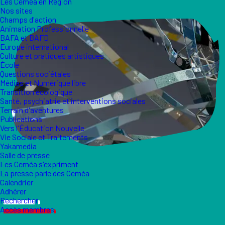
Les Ceméa en Région
Nos sites
Champs d'action
Animation Professionnelle
BAFA et BAFD
Europe international
Culture et pratiques artistiques
École
Questions sociétales
Médias et Numérique libre
Transition écologique
Santé, psychiatrie et interventions sociales
Terrain d'aventures
Publications
Vers l'Éducation Nouvelle
Vie Sociale et Traitements
Yakamedia
Salle de presse
Les Ceméa s'expriment
La presse parle des Ceméa
Calendrier
Adhérer
Rechercher
Accès membres