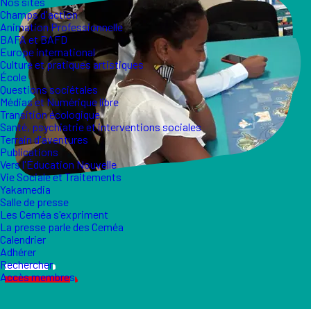
Nos sites
Champs d'action
Animation Professionnelle
BAFA et BAFD
Europe international
Culture et pratiques artistiques
École
Questions sociétales
Médias et Numérique libre
Transition écologique
Santé, psychiatrie et interventions sociales
Terrain d'aventures
Publications
Vers l'Éducation Nouvelle
Vie Sociale et Traitements
Yakamedia
Salle de presse
Les Ceméa s'expriment
La presse parle des Ceméa
Calendrier
Adhérer
Rechercher
Accès membres