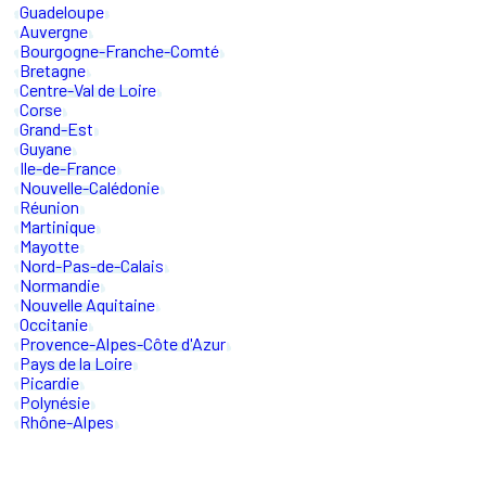
Guadeloupe
Auvergne
Bourgogne-Franche-Comté
Bretagne
Centre-Val de Loire
Corse
Grand-Est
Guyane
Ile-de-France
Nouvelle-Calédonie
Réunion
Martinique
Mayotte
Nord-Pas-de-Calais
Normandie
Nouvelle Aquitaine
Occitanie
Provence-Alpes-Côte d'Azur
Pays de la Loire
Picardie
Polynésie
Rhône-Alpes