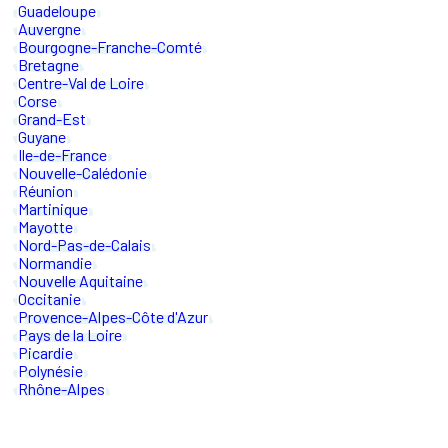
Guadeloupe
Auvergne
Bourgogne-Franche-Comté
Bretagne
Centre-Val de Loire
Corse
Grand-Est
Guyane
Ile-de-France
Nouvelle-Calédonie
Réunion
Martinique
Mayotte
Nord-Pas-de-Calais
Normandie
Nouvelle Aquitaine
Occitanie
Provence-Alpes-Côte d'Azur
Pays de la Loire
Picardie
Polynésie
Rhône-Alpes