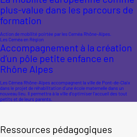
plus-value dans les parcours de
formation
Action de mobilité poirtée par les Ceméa Rhône-Alpes.
Les Ceméa en Région
Accompagnement à la création
d’un pôle petite enfance en
Rhône Alpes
Les Cémea Rhône-Alpes accompagnent la ville de Pont-de-Claix
dans le projet de réhabilitation d'une école maternelle dans un
nouveau lieu. Il permettra à la ville d'optimiser l'accueil des tout
petits et de leurs parents.
Ressources pédagogiques