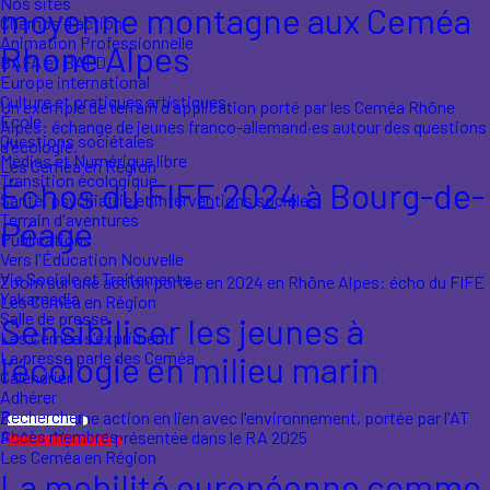
Nos sites
moyenne montagne aux Ceméa
Champs d'action
Animation Professionnelle
Rhone Alpes
BAFA et BAFD
Europe international
Culture et pratiques artistiques
Un exemple de terrain d'application porté par les Ceméa Rhône
École
Alpes: échange de jeunes franco-allemand·es autour des questions
Questions sociétales
d'écologie.
Médias et Numérique libre
Les Ceméa en Région
Transition écologique
Échos du FIFE 2024 à Bourg-de-
Santé, psychiatrie et interventions sociales
Terrain d'aventures
Péage
Publications
Vers l'Éducation Nouvelle
Vie Sociale et Traitements
Zoom sur une action portée en 2024 en Rhône Alpes: écho du FIFE
Yakamedia
Les Ceméa en Région
Salle de presse
Sensibiliser les jeunes à
Les Ceméa s'expriment
La presse parle des Ceméa
l’écologie en milieu marin
Calendrier
Adhérer
Rechercher
Zoom sur une action en lien avec l'environnement, portée par l'AT
Accès membres
Rhône Alpes et présentée dans le RA 2025
Les Ceméa en Région
La mobilité européenne comme