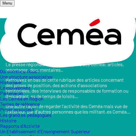
Menu
Accueil
/
Salle de presse
/
La presse parle des Ceméa
La presse parle des Ceméa
La presse régionale ou nationale parle des Ceméa: articles,
reportages, documentaires..
Qui sommes-nous ?
Une structure associative
Retrouvez en bas de cette rubrique des articles concernant
Historique
des prises de position, des actions d'associations
Le mouvement
territoriales, des interviews de responsables de formation ou
Partenariat
d'encadrant
·
es de temps de loisirs...
Les Ceméa en Région
Textes de référence
Une autre façon de regarder l'activité des Ceméa mais vue de
Projet associatif
l'extérieur, par d'autres personnes que les militant
·
es Ceméa...
Les grand.es pédagogues
Histoire
Rapports d'Activité
Un Etablissement d'Enseignement Supérieur