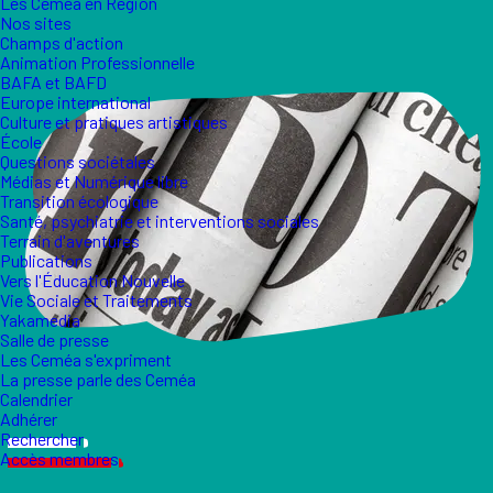
Les Ceméa en Région
Nos sites
Champs d'action
Animation Professionnelle
BAFA et BAFD
Europe international
Culture et pratiques artistiques
École
Questions sociétales
Médias et Numérique libre
Transition écologique
Santé, psychiatrie et interventions sociales
Terrain d'aventures
Publications
Vers l'Éducation Nouvelle
Vie Sociale et Traitements
Yakamedia
Salle de presse
Les Ceméa s'expriment
La presse parle des Ceméa
Calendrier
Adhérer
Rechercher
Accès membres