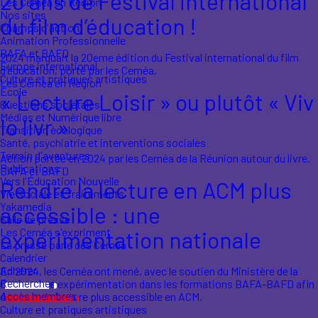
20 ans de Festival international
Les Ceméa en Région
Nos sites
du film d’éducation !
Champs d'action
Animation Professionnelle
BAFA et BAFD
2024 marquait la 20eme édition du Festival international du film
Europe international
d'éducation, porté par les Ceméa.
Culture et pratiques artistiques
Les Ceméa en Région
École
« Lecture Loisir » ou plutôt « Viv
Questions sociétales
Médias et Numérique libre
lo livr »
Transition écologique
Santé, psychiatrie et interventions sociales
Terrain d'aventures
Action portée en 2024 par les Ceméa de la Réunion autour du livre.
Publications
BAFA et BAFD
Vers l'Éducation Nouvelle
Rendre la lecture en ACM plus
Vie Sociale et Traitements
Yakamedia
accessible : une
Salle de presse
Les Ceméa s'expriment
expérimentation nationale
La presse parle des Ceméa
Calendrier
Adhérer
En 2024, les Ceméa ont mené, avec le soutien du Ministère de la
Rechercher
Culture, une expérimentation dans les formations BAFA-BAFD afin
Accès membres
de rendre la lecture plus accessible en ACM.
Culture et pratiques artistiques