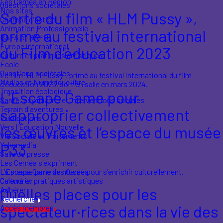
Les Ceméa en Région
Questions sociétales
Nos sites
Sortie du film « HLM Pussy »,
Champs d'action
Animation Professionnelle
primé au festival international
BAFA et BAFD
Europe international
du Film d'éducation 2023
Culture et pratiques artistiques
École
Questions sociétales
Le film "HLM Pussy", primé au festival international du film
Médias et Numérique libre
d'éducation 2023, sort en salle en mars 2024.
Transition écologique
L’Escape Game pour
Santé, psychiatrie et interventions sociales
Terrain d'aventures
s’approprier collectivement
Publications
Vers l'Éducation Nouvelle
les œuvres et l’espace du musée
Vie Sociale et Traitements
P33
Yakamedia
Salle de presse
Les Ceméa s'expriment
L'Escape Game au musée pour s'enrichir culturellement.
La presse parle des Ceméa
Culture et pratiques artistiques
Calendrier
Quelles places pour les
Adhérer
Rechercher
spectateur·rices dans la vie des
Accès membres