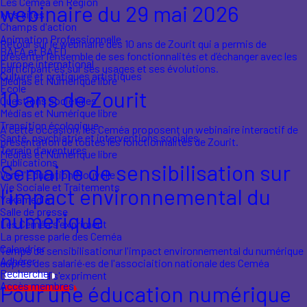
Les Ceméa en Région
webinaire du 29 mai 2026
Nos sites
Champs d'action
Animation Professionnelle
Retour sur le webinaire des 10 ans de Zourit qui a permis de
BAFA et BAFD
présenter l’ensemble de ses fonctionnalités et d’échanger avec les
Europe international
participant·es sur ses usages et ses évolutions.
Culture et pratiques artistiques
Médias et Numérique libre
École
10 ans de Zourit
Questions sociétales
Médias et Numérique libre
Transition écologique
A cette occasion, les Ceméa proposent un webinaire interactif de
Santé, psychiatrie et interventions sociales
présentation de toutes les fonctionnalités de Zourit.
Terrain d'aventures
Médias et Numérique libre
Publications
Semaine de sensibilisation sur
Vers l'Éducation Nouvelle
Vie Sociale et Traitements
l'impact environnemental du
Yakamedia
Salle de presse
numérique
Les Ceméa s'expriment
La presse parle des Ceméa
Calendrier
Temps de sensibilisationur l'impact environnemental du numérique
Adhérer
auprès des salarié·es de l'associaition nationale des Ceméa
Rechercher
Les Ceméa s'expriment
Accès membres
Pour une éducation numérique