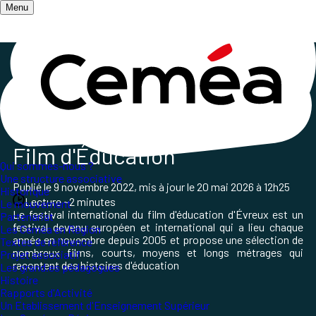
Menu
Accueil
/
Les champs d'action
/
Culture et pratiques artistiques
/
Le Fife
Le festival International du
Film d'Éducation
Qui sommes-nous ?
Une structure associative
Publié le
9 novembre 2022
, mis à jour le
20 mai 2026 à 12h25
Historique
Lecture ~2 minutes
Le mouvement
Le festival international du film d'éducation d'Évreux est un
Partenariat
festival devenu européen et international qui a lieu chaque
Les Ceméa en Région
année en novembre depuis 2005 et propose une sélection de
Textes de référence
nombreux films, courts, moyens et longs métrages qui
Projet associatif
racontent des histoires d'éducation
Les grand.es pédagogues
Histoire
Rapports d'Activité
Un Etablissement d'Enseignement Supérieur