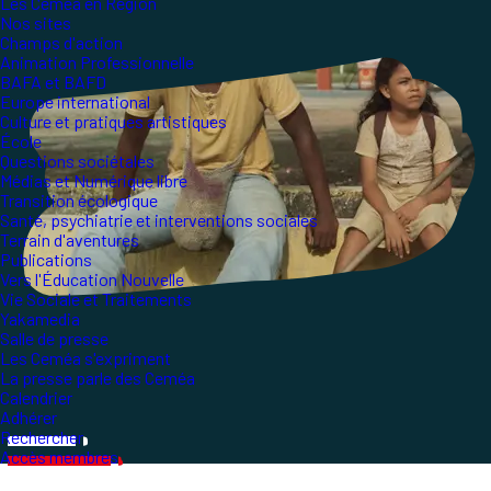
Les Ceméa en Région
Nos sites
Champs d'action
Animation Professionnelle
BAFA et BAFD
Europe international
Culture et pratiques artistiques
École
Questions sociétales
Médias et Numérique libre
Transition écologique
Santé, psychiatrie et interventions sociales
Terrain d'aventures
Publications
Vers l'Éducation Nouvelle
Vie Sociale et Traitements
Yakamedia
Salle de presse
Les Ceméa s'expriment
La presse parle des Ceméa
Calendrier
Adhérer
Rechercher
Accès membres