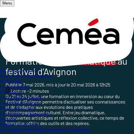
Menu
Accueil
/
Les champs d'action
/
Culture et pratiques artistiques
/
Jeu dramatique au festival d’Avignon
Formation
Jeu dramatique
au
festival d’Avignon
Qui sommes-nous ?
Une structure associative
Historique
Publié le
7 mai 2026
, mis à jour le
20 mai 2026 à 12h25
Le mouvement
Lecture ~2 minutes
Partenariat
Du 21 au 24 juillet, une formation en immersion au cœur du
Les Ceméa en Région
Festival d’Avignon permettra d’actualiser ses connaissances
Textes de référence
et de s’adapter aux évolutions des pratiques
Projet associatif
d’accompagnement culturel. Entre jeu dramatique,
Les grand.es pédagogues
découvertes artistiques et réflexion collective, ce temps de
Histoire
formation offrira des outils et des repères.
Rapports d'Activité
Un Etablissement d'Enseignement Supérieur