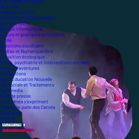
Les Ceméa en Région
Nos sites
Champs d'action
Animation Professionnelle
BAFA et BAFD
Europe international
Culture et pratiques artistiques
École
Questions sociétales
Médias et Numérique libre
Transition écologique
Santé, psychiatrie et interventions sociales
Terrain d'aventures
Publications
Vers l'Éducation Nouvelle
Vie Sociale et Traitements
Yakamedia
Salle de presse
Les Ceméa s'expriment
La presse parle des Ceméa
Calendrier
Adhérer
Rechercher
Accès membres