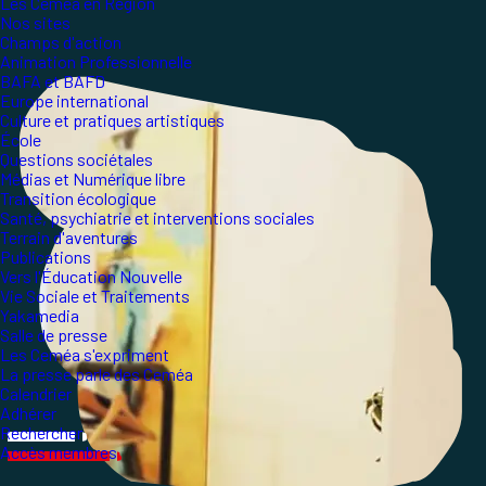
Les Ceméa en Région
Nos sites
Champs d'action
Animation Professionnelle
BAFA et BAFD
Europe international
Culture et pratiques artistiques
École
Questions sociétales
Médias et Numérique libre
Transition écologique
Santé, psychiatrie et interventions sociales
Terrain d'aventures
Publications
Vers l'Éducation Nouvelle
Vie Sociale et Traitements
Yakamedia
Salle de presse
Les Ceméa s'expriment
La presse parle des Ceméa
Calendrier
Adhérer
Rechercher
Accès membres