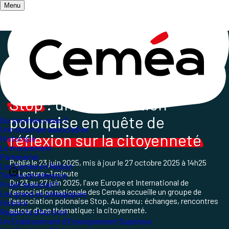
Menu
Accueil
/
Les champs d'action
/
L'Action Internationale des Ceméa France
/
Accueil d'un groupe de Pologne à l'AN
Stop
: une association
polonaise en quête de
Qui sommes-nous ?
Une structure associative
réflexion sur la citoyenneté
Historique
Le mouvement
Partenariat
Publié le
23 juin 2025
, mis à jour le
27 octobre 2025 à 14h25
Les Ceméa en Région
Lecture ~1 minute
Textes de référence
Du 23 au 27 juin 2025, l'axe Europe et International de
Projet associatif
l'association nationale des Ceméa accueille un groupe de
Les grand.es pédagogues
l'association polonaise Stop. Au menu: échanges, rencontres
Histoire
autour d'une thématique: la citoyenneté.
Rapports d'Activité
Un Etablissement d'Enseignement Supérieur