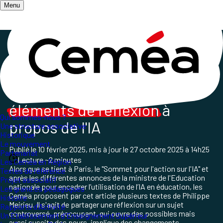
Menu
Accueil
/
Les champs d'action
/
Médias et Numérique libre
/
Partage de réflexion de P. Meirieu sur l'IA
Quelques
éléments de réflexion
à
Qui sommes-nous ?
propos de l'IA
Une structure associative
Historique
Le mouvement
Publié le
10 février 2025
, mis à jour le
27 octobre 2025 à 14h25
Partenariat
Lecture ~2 minutes
Les Ceméa en Région
Alors que se tient à Paris, le "Sommet pour l'action sur l'IA" et
Textes de référence
après les différentes annonces de la ministre de l'Education
Projet associatif
nationale pour encadrer l’utilisation de l’IA en éducation, les
Les grand.es pédagogues
Ceméa proposent par cet article plusieurs textes de Philippe
Histoire
Meirieu. Il s'agit de partager une réflexion sur un sujet
Rapports d'Activité
controversé, préoccupant, qui ouvre des possibles mais
Un Etablissement d'Enseignement Supérieur
aussi suscite des peurs, implique des changements, ...