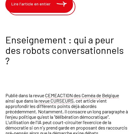
Lire l'article en entier
Enseignement : qui a peur
des robots conversationnels
?
Publié dans la revue
CEMEACTION des Ceméa de Belgique
ainsi que dans la
revue
CURSEURS
, cet article vient
approfondir
les différents points déjà abordés
précédemment. Notamment, il consacre un long paragraphe à
l'enjeu politique qu'est la "délibération démocratique".
L'utilisation de l'IA peut court-circuiter l'exercice de la
démocratie si on n'y prend garde en proposant des raccourcis
pré-pensés alors que la démarche exige débats,