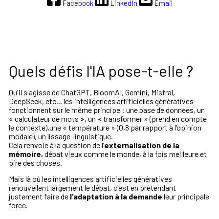
Facebook
LinkedIn
Email
Quels défis l'IA pose-t-elle ?
Qu'il s'agisse de ChatGPT,
BloomAI
, Gemini, Mistral,
DeepSeek
, etc
... les intelligences
artificielles génératives
fonctionnent sur le même principe : une base de données,
un
«
calculateur de mots
», un «
transformer
» (prend en compte
le contexte),une
«
température
» (0,8 par rapport à l’opinion
modale), un lissage linguistique.
Cela renvoie à la question de l’
externalisation de la
mémoire,
débat vieux comme le monde, à la fois meilleure et
pire des choses
.
Mais là où les intelligences artificielles génératives
renouvellent largement le débat, c'est en prétendant
justement faire de
l’adaptation à la demande
leur principale
force.