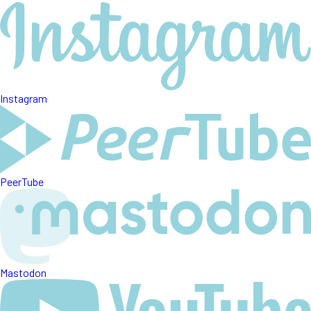
Instagram
PeerTube
Mastodon