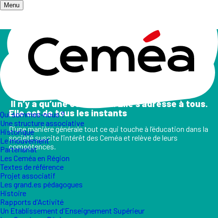
Menu
Accueil
/
Champs d'action
Les champs d'action
II n’y a qu’une éducation. Elle s’adresse à tous.
Elle est de tous les instants
Qui sommes-nous ?
Une structure associative
D’une manière générale tout ce qui touche à l’éducation dans la
Historique
société suscite l’intérêt des Ceméa et relève de leurs
Le mouvement
compétences.
Partenariat
Les Ceméa en Région
Textes de référence
Projet associatif
Les grand.es pédagogues
Histoire
Rapports d'Activité
Un Etablissement d'Enseignement Supérieur