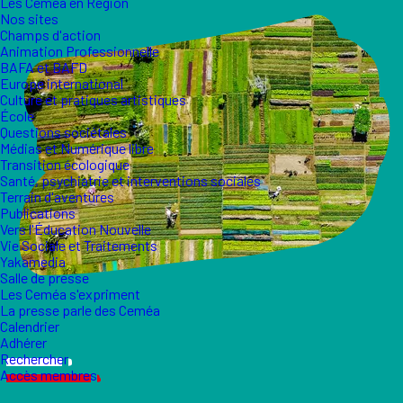
Les Ceméa en Région
Nos sites
Champs d'action
Animation Professionnelle
BAFA et BAFD
Europe international
Culture et pratiques artistiques
École
Questions sociétales
Médias et Numérique libre
Transition écologique
Santé, psychiatrie et interventions sociales
Terrain d'aventures
Publications
Vers l'Éducation Nouvelle
Vie Sociale et Traitements
Yakamedia
Salle de presse
Les Ceméa s'expriment
La presse parle des Ceméa
Calendrier
Adhérer
Rechercher
Accès membres