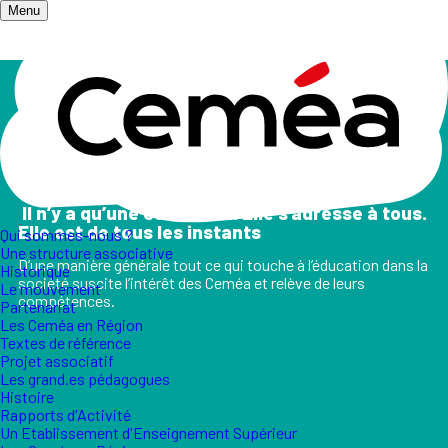
Menu
Accueil
/
Champs d'action
Les champs d'action
II n’y a qu’une éducation. Elle s’adresse à tous.
Elle est de tous les instants
Qui sommes-nous ?
Une structure associative
D’une manière générale tout ce qui touche à l’éducation dans la
Historique
société suscite l’intérêt des Ceméa et relève de leurs
Le mouvement
compétences.
Partenariat
Les Ceméa en Région
Textes de référence
Projet associatif
Les grand.es pédagogues
Histoire
Rapports d'Activité
Un Etablissement d'Enseignement Supérieur