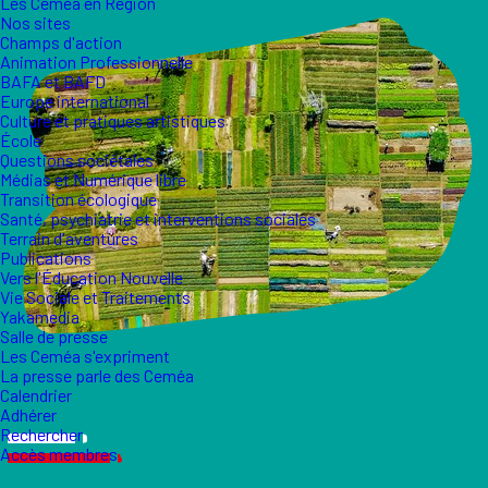
Les Ceméa en Région
Nos sites
Champs d'action
Animation Professionnelle
BAFA et BAFD
Europe international
Culture et pratiques artistiques
École
Questions sociétales
Médias et Numérique libre
Transition écologique
Santé, psychiatrie et interventions sociales
Terrain d'aventures
Publications
Vers l'Éducation Nouvelle
Vie Sociale et Traitements
Yakamedia
Salle de presse
Les Ceméa s'expriment
La presse parle des Ceméa
Calendrier
Adhérer
Rechercher
Accès membres