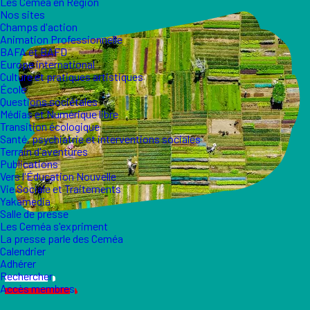
Les Ceméa en Région
Nos sites
Champs d'action
Animation Professionnelle
BAFA et BAFD
Europe international
Culture et pratiques artistiques
École
Questions sociétales
Médias et Numérique libre
Transition écologique
Santé, psychiatrie et interventions sociales
Terrain d'aventures
Publications
Vers l'Éducation Nouvelle
Vie Sociale et Traitements
Yakamedia
Salle de presse
Les Ceméa s'expriment
La presse parle des Ceméa
Calendrier
Adhérer
Rechercher
Accès membres