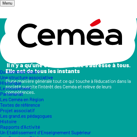
Menu
Accueil
/
Champs d'action
Les champs d'action
II n’y a qu’une éducation. Elle s’adresse à tous.
Elle est de tous les instants
Qui sommes-nous ?
Une structure associative
D’une manière générale tout ce qui touche à l’éducation dans la
Historique
société suscite l’intérêt des Ceméa et relève de leurs
Le mouvement
compétences.
Partenariat
Les Ceméa en Région
Textes de référence
Projet associatif
Les grand.es pédagogues
Histoire
Rapports d'Activité
Un Etablissement d'Enseignement Supérieur