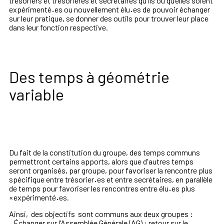
trésoriers et trésorières et secrétaires qu’ils ou qu’elles soient
expérimenté
·
es ou nouvellement élu
·
es de pouvoir échanger
sur leur pratique, se donner des outils pour trouver leur place
dans leur fonction respective.
Des temps à géométrie
variable
Du fait de la constitution du groupe, des temps communs
permettront certains apports, alors que d'autres temps
seront organisés, par groupe, pour favoriser la rencontre plus
spécifique entre trésorier
·
es et entre secrétaires, en parallèle
de temps pour favoriser les rencontres entre élu
·
es plus
«expérimenté
·
es.
Ainsi, des objectifs sont communs aux deux groupes :
·
Échanger sur l’Assemblée Générale (AG) : retour sur le