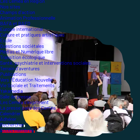
Les Ceméa en Région
Nos sites
Champs d'action
Animation Professionnelle
BAFA et BAFD
Europe international
Culture et pratiques artistiques
École
Questions sociétales
Médias et Numérique libre
Transition écologique
Santé, psychiatrie et interventions sociales
Terrain d'aventures
Publications
Vers l'Éducation Nouvelle
Vie Sociale et Traitements
Yakamedia
Salle de presse
Les Ceméa s'expriment
La presse parle des Ceméa
Calendrier
Adhérer
Rechercher
Accès membres