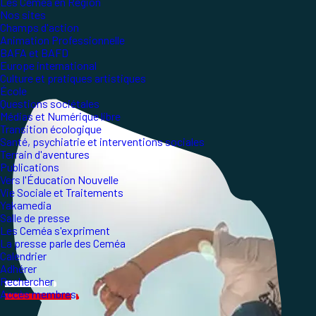
Les Ceméa en Région
Nos sites
Champs d'action
Animation Professionnelle
BAFA et BAFD
Europe international
Culture et pratiques artistiques
École
Questions sociétales
Médias et Numérique libre
Transition écologique
Santé, psychiatrie et interventions sociales
Terrain d'aventures
Publications
Vers l'Éducation Nouvelle
Vie Sociale et Traitements
Yakamedia
Salle de presse
Les Ceméa s'expriment
La presse parle des Ceméa
Calendrier
Adhérer
Rechercher
Accès membres