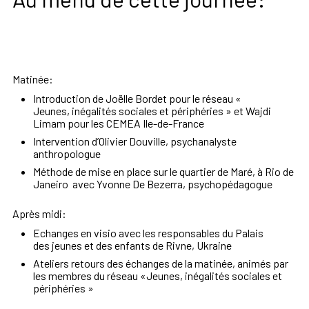
Matinée:
Introduction de Joëlle Bordet pour le réseau «
Jeunes,
inégalités sociales et périphéries
» et Wajdi
Limam pour les CEMEA Ile-de-France
Intervention
d
’Olivier Douville, psychanalyste
anthropologue
Méthode de mise en place sur le quartier de Maré, à Rio de
Janeiro a
vec Yvonne De Bezerra, psychopédagogue
Après midi:
Echanges en visio avec
les
responsables
du
Palais
des
jeunes et des enfants de Rivne, Ukraine
Ateliers retours des échanges de la matinée,
animés par
les membres du réseau «
Jeunes, inégalités sociales et
périphéries
»