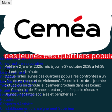
Menu
Accueil
/
Qui sommes-nous ?
/
Les Ceméa en Région
/
Journée d'étude ARIF
Journée d'étude autour
des jeunes des quartiers popul
Qui sommes-nous ?
Une structure associative
Publié le
2 janvier 2025
, mis à jour le
27 octobre 2025 à 14h25
Historique
Lecture ~1 minute
Le mouvement
"Accueillir les jeunes des quartiers populaires confrontés à un
Partenariat
vécu de menaces et de violences". Tel est le titre de la journée
Les Ceméa en Région
d'étude qui se déroule le 13 janvier prochain dans les locaux
Textes de référence
des Ceméa
Ile-de-France et est
organisée par le réseau «
Projet associatif
Jeunes, inégalités sociales et périphéries »
.
Les grand.es pédagogues
Histoire
Rapports d'Activité
Un Etablissement d'Enseignement Supérieur