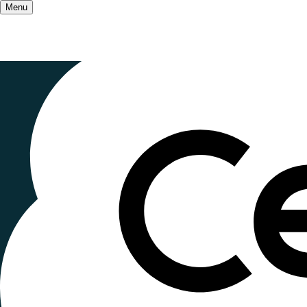
Menu
Accueil
/
Salle de presse
/
La presse parle des
Des
planch
télé!
Publié le
2 mai 2024
, mis à jour le
27 octobre 202
Lecture < 1 minute
Une équipe de Ici 19/20 de France 3 Normandie a