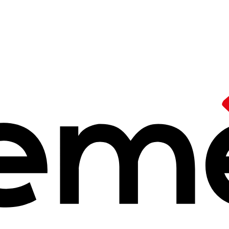
 Ceméa
/
Vidéo sur un terrain d'aventure en Normandie
es
, des clous...
l'
5 à 14h25
 passé une matinée sur le terrain d'aventures du
Bois des Anémones