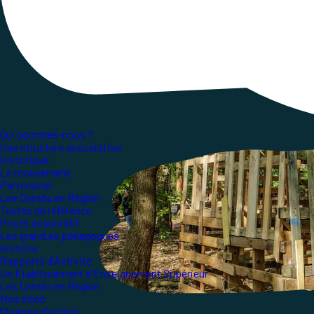
L'occasion de donner à voir en quoi consiste ce
Qui sommes-nous ?
Une structure associative
Historique
Le mouvement
Partenariat
Les Ceméa en Région
Textes de référence
Projet associatif
Les grand.es pédagogues
Histoire
Rapports d'Activité
Un Etablissement d'Enseignement Supérieur
Les Ceméa en Région
Nos sites
Champs d'action