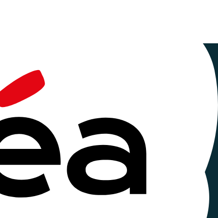
aventure
à la
 de Saint-Etienne-du-Rouvray en Normandie.