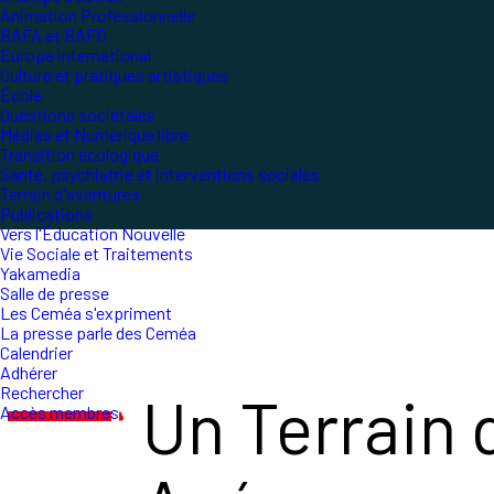
Animation Professionnelle
BAFA et BAFD
Europe international
Culture et pratiques artistiques
École
Questions sociétales
Médias et Numérique libre
Transition écologique
Santé, psychiatrie et interventions sociales
Terrain d'aventures
Publications
Vers l'Éducation Nouvelle
Vie Sociale et Traitements
Yakamedia
Salle de presse
Les Ceméa s'expriment
La presse parle des Ceméa
Calendrier
Adhérer
Rechercher
Un Terrain 
Accès membres