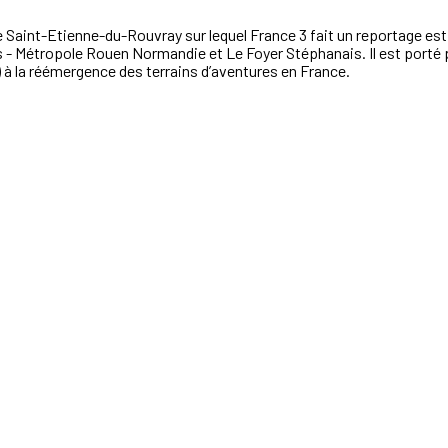
Saint-Etienne-du-Rouvray sur lequel France 3 fait un reportage est
ts - Métropole Rouen Normandie et Le Foyer Stéphanais.
Il est porté
 à la réémergence des terrains d’aventures en France.