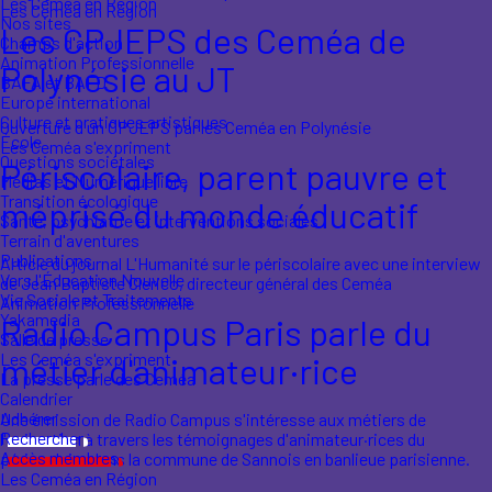
Les Ceméa en Région
Les Ceméa en Région
Nos sites
Les CPJEPS des Ceméa de
Champs d'action
Animation Professionnelle
Polynésie au JT
BAFA et BAFD
Europe international
Culture et pratiques artistiques
Ouverture d'un CPJEPS par les Ceméa en Polynésie
École
Les Ceméa s'expriment
Questions sociétales
Périscolaire, parent pauvre et
Médias et Numérique libre
Transition écologique
méprisé du monde éducatif
Santé, psychiatrie et interventions sociales
Terrain d'aventures
Publications
Article du journal L'Humanité sur le périscolaire avec une interview
Vers l'Éducation Nouvelle
de Jean Baptiste Clerico, directeur général des Ceméa
Vie Sociale et Traitements
Animation Professionnelle
Yakamedia
Radio Campus Paris parle du
Salle de presse
Les Ceméa s'expriment
métier d'animateur·rice
La presse parle des Ceméa
Calendrier
Adhérer
Une émission de Radio Campus s'intéresse aux métiers de
Rechercher
l'animation à travers les témoignages d'animateur·rices du
Accès membres
périscolaire dans la commune de Sannois en banlieue parisienne.
Les Ceméa en Région