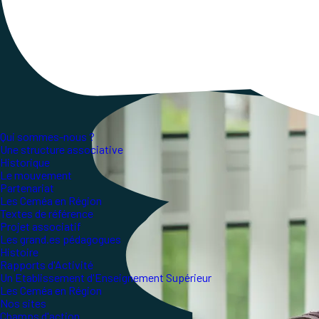
question cruciale.
Qui sommes-nous ?
Une structure associative
Historique
Le mouvement
Partenariat
Les Ceméa en Région
Textes de référence
Projet associatif
Les grand.es pédagogues
Histoire
Rapports d'Activité
Un Etablissement d'Enseignement Supérieur
Les Ceméa en Région
Nos sites
Champs d'action