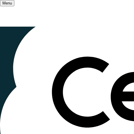
Menu
Accueil
/
Article du journal La Croix sur EAE
Education 
outiller, to
Publié le
14 novembre 2024
, mis à jour le
27 octo
Lecture < 1 minute
Comment accompagner nos enfants quand l'usage 