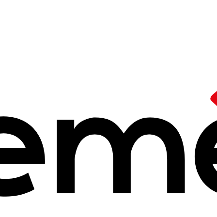
aux Ecrans:
ujours outiller
bre 2025 à 14h25
intensif des écrans s'est normalisé ? Un collectif de professionne