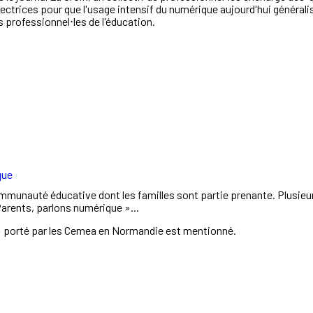
 lectrices pour que l'usage intensif du numérique aujourd'hui généralis
s professionnel⋅les de l'éducation.
que
a communauté éducative dont les familles sont partie prenante. Plusie
 Parents, parlons numérique »...
 » porté par les Cemea en Normandie est mentionné.