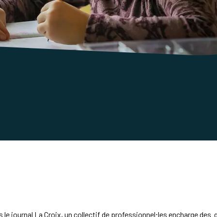
le journal La Croix, un collectif de professionnel⋅les encharge des 