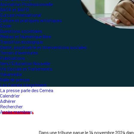
Animation Professionnelle
BAFA et BAFD
Europe international
Culture et pratiques artistiques
École
Questions sociétales
Médias et Numérique libre
Transition écologique
Santé, psychiatrie et interventions sociales
Terrain d'aventures
Publications
Vers l'Éducation Nouvelle
Vie Sociale et Traitements
Yakamedia
Salle de presse
Les Ceméa s'expriment
La presse parle des Ceméa
Calendrier
Adhérer
Rechercher
Accès membres
Dans une tribune parue le 14 novembre 2024 dans 