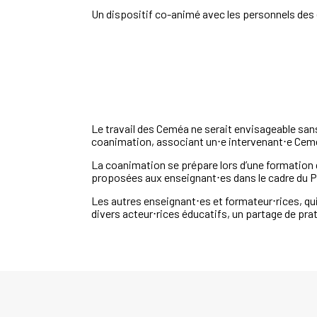
Un dispositif co-animé avec les personnels des
Le travail des Ceméa
ne serait envisageable sa
coanimation,
associant
un⋅e
intervenant⋅e
Cem
La coanimation se prépare lors
d’une formation 
proposées aux enseignant⋅es dans le
cadre du 
Les autres enseignant⋅es et formateur⋅rices, qu
divers
acteur⋅rices éducatifs, un partage de pr