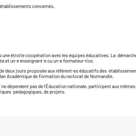
 établissements concernés.
ns
une
étroite
coopération
avec les équipes éducatives.
La démarche 
éa
et
un⋅e
enseignant⋅e
ou
un⋅e
formateur⋅rice.
de deux jours proposée aux référent⋅es
éducatifs des établissements
Plan Académique de Formation du rectorat de
Normandie.
i ne
dépendent pas de l’
É
ducation nationale, participent aux
mêmes s
atiques pédagogiques,
de projets.