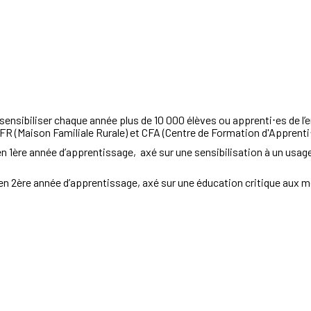
sensibiliser
chaque année plus de 10 000 élèves
ou apprenti⋅es de
l’
FR (Maison Familiale Rurale) et CFA (Centre de Formation d'Apprenti
en
1
ère
année
d’apprentissage,
axé sur une sensibilisation à un
usage
en 2
ère
année
d’apprentissage,
axé
sur
une
éducation critique aux 