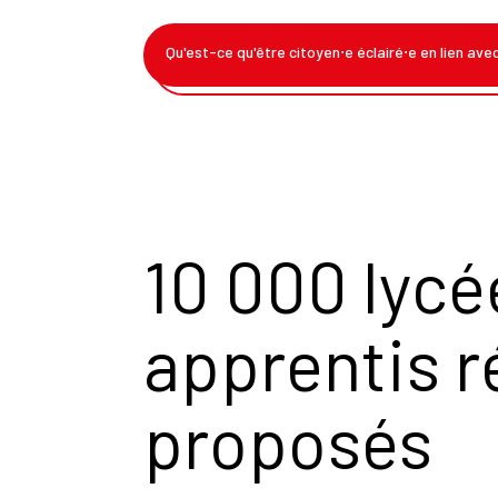
Qu'est-ce qu'être citoyen⋅e éclairé⋅e en lien ave
10 000 lycé
apprentis r
proposés