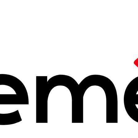
rique libre
/
Le dispositif "Education aux écrans" en Normand
if
"Education aux
re 2025 à 14h25
unes lycéens/lycéennes et apprenti⋅es, un dispositif intitulé "Éduc