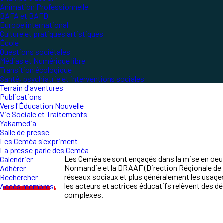
Animation Professionnelle
BAFA et BAFD
Europe international
Culture et pratiques artistiques
École
Questions sociétales
Médias et Numérique libre
Transition écologique
Santé, psychiatrie et interventions sociales
Terrain d'aventures
Publications
Vers l'Éducation Nouvelle
Vie Sociale et Traitements
Yakamedia
Salle de presse
Les Ceméa s'expriment
La presse parle des Ceméa
Les Ceméa se sont engagés dans la mise en oeuvr
Calendrier
Normandie et la DRAAF (
Direction Régionale de l
Adhérer
réseaux sociaux et plus généralement les usag
Rechercher
les
acteurs et actrices éducatifs relèvent des dé
Accès membres
complexes.