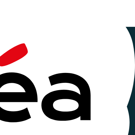
ie
 écrans"
en
ation aux écrans".