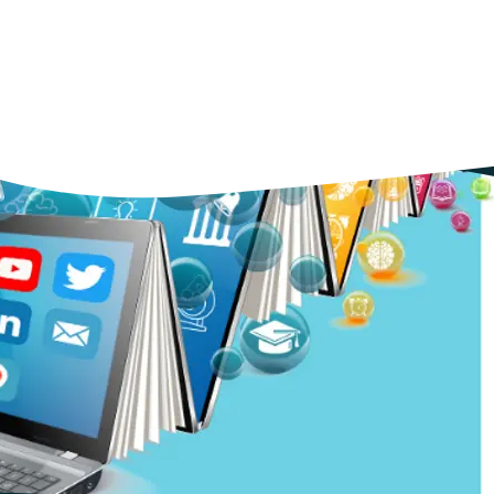
onfiée aux Ceméa qui partagent dans cet article le bilan de cette act