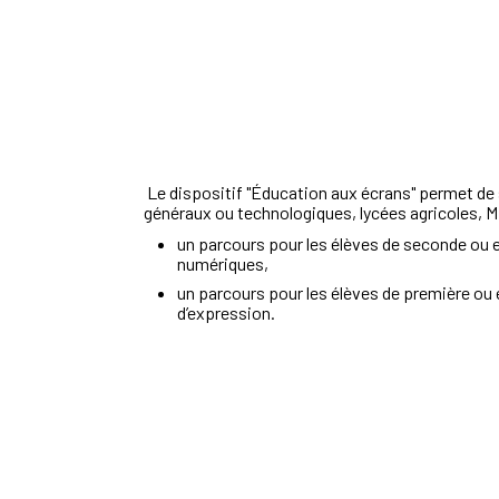
Le
dispositif
"
É
ducation
aux
écrans"
permet
de
généraux ou technologiques, lycées
agricoles, M
un
parcours
pour
les
élèves
de
seconde
ou
numériques,
un
parcours
pour
les
élèves
de première ou 
d’expression.