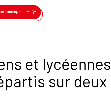
c le numérique?
ens et lycéennes
épartis sur deux