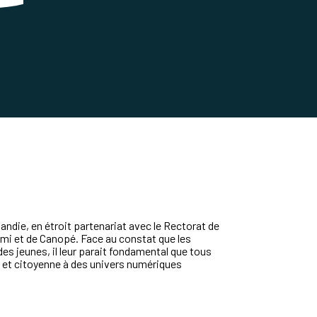
ndie, en étroit partenariat avec le Rectorat de
emi et de Canopé. Face au constat que l
es
des jeunes, il leur parait fondamental que tous
e et citoyenne à des univers numériques