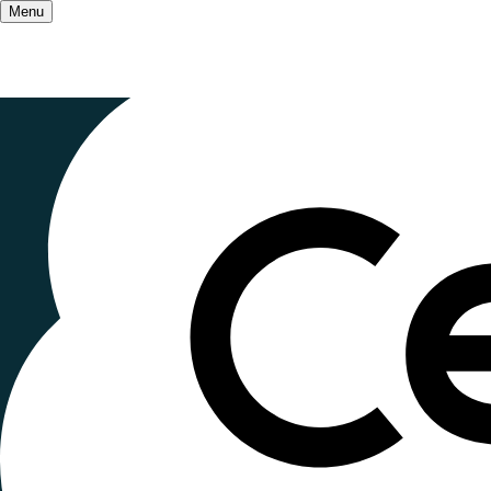
Menu
Accueil
/
Les champs d'action
/
Médias et Numé
Le disposit
Normandie
Publié le
4 décembre 2023
, mis à jour le
27 octob
Lecture ~2 minutes
Depuis 2010, la Région Normandie propose aux je