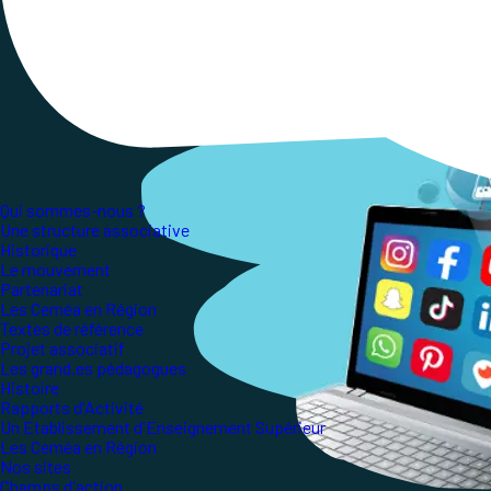
La responsabilité de sa mise en œuvre en a été c
Qui sommes-nous ?
Une structure associative
Historique
Le mouvement
Partenariat
Les Ceméa en Région
Textes de référence
Projet associatif
Les grand.es pédagogues
Histoire
Rapports d'Activité
Un Etablissement d'Enseignement Supérieur
Les Ceméa en Région
Nos sites
Champs d'action