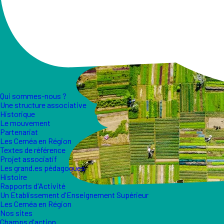
Qui sommes-nous ?
Une structure associative
Historique
Le mouvement
Partenariat
Les Ceméa en Région
Textes de référence
Projet associatif
Les grand.es pédagogues
Histoire
Rapports d'Activité
Un Etablissement d'Enseignement Supérieur
Les Ceméa en Région
Nos sites
Champs d'action