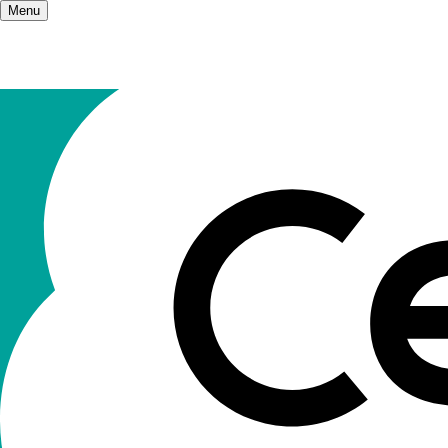
Menu
Accueil
/
Champs d'action
Les champs
II n’y a qu’une éducation. Elle s’adre
D’une manière générale tout ce qui touche à l’éd