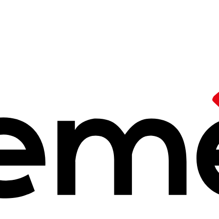
 d'action
sse à tous. Elle est de tous les instants
ucation dans la société suscite l’intérêt des Ceméa et relève de leu