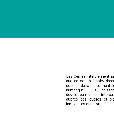
Les Ceméa interviennent pr
que ce soit à l’école, dans
sociale, de la santé mental
numérique.... Ils agiss
développement de l’intercul
auprès des publics et s'e
innovantes et resptueuses de