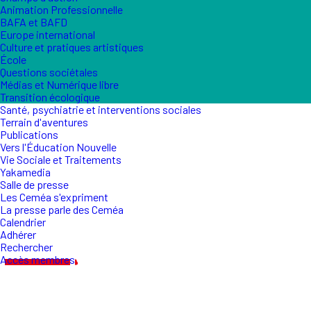
Animation Professionnelle
BAFA et BAFD
Europe international
Culture et pratiques artistiques
École
Questions sociétales
Médias et Numérique libre
Transition écologique
Santé, psychiatrie et interventions sociales
Terrain d'aventures
Publications
Vers l'Éducation Nouvelle
Vie Sociale et Traitements
Yakamedia
Salle de presse
Les Ceméa s'expriment
La presse parle des Ceméa
Calendrier
Adhérer
Rechercher
Accès membres