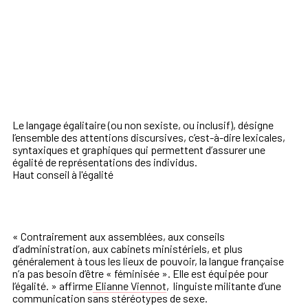
Le langage égalitaire (ou non sexiste, ou inclusif),
désigne
l’ensemble des
attentions discursives, c’est-à-dire lexicales,
syntaxiques et graphiques
qui permettent d’assurer une
égalité de représentations des individus.
Haut conseil à l'égalité
«
Contrairement aux assemblées, aux
c
onseils
d’admini
stration, aux cabinets ministériels, et
plus
généralement à tous les lieux de pouvoir, la langue française
n’a pas besoin d’être
«
féminisée
».
Elle est équipée pour
l’égalité.
» affirme
Elianne Viennot
,
linguiste militante
d’une
communication sans sté
réotypes de sexe.