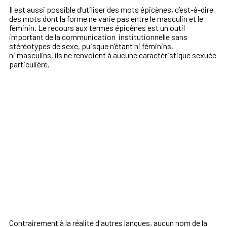
Il est aussi possible d’utiliser des
mots épicènes,
c’est-à-dire
des mots dont la
forme ne varie pas entre le masculin et le
féminin.
Le recours aux termes épicènes est un
outil
important
de la communication
institutionnelle sans
stéréotypes de sexe, puisque n’étant ni féminins,
ni
masculins, ils ne renvoient à aucune
caractéristique sexuée
particulière.
Contrairement à la réalité d'autres langues, aucun nom de la