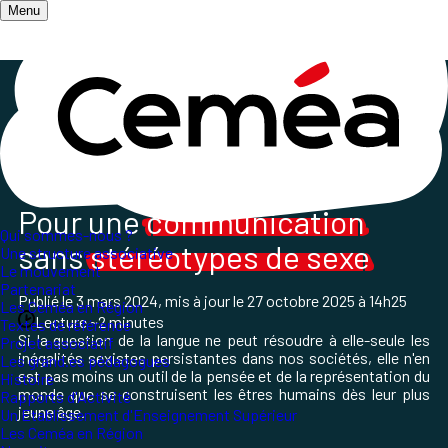
Menu
Accueil
/
Les Ceméa contribuent à une communication non
sexiste
Pour une
communication
Qui sommes-nous ?
sans
stéréotypes de sexe
Une structure associative
Le mouvement
Partenariat
Publié le
3 mars 2024
, mis à jour le
27 octobre 2025 à 14h25
Les Ceméa en Région
Lecture ~2 minutes
Textes de référence
Si la question de la langue ne peut résoudre à elle-seule les
Projet associatif
inégalités sexistes persistantes dans nos sociétés, elle n'en
Les grand.es pédagogues
est pas moins un outil de la pensée et de la représentation du
Histoire
monde que se construisent les êtres humains dès leur plus
Rapports d'Activité
jeune âge.
Un Etablissement d'Enseignement Supérieur
Les Ceméa en Région