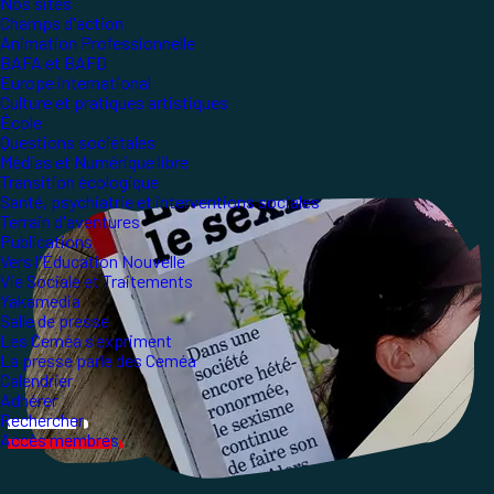
Nos sites
Champs d'action
Animation Professionnelle
BAFA et BAFD
Europe international
Culture et pratiques artistiques
École
Questions sociétales
Médias et Numérique libre
Transition écologique
Santé, psychiatrie et interventions sociales
Terrain d'aventures
Publications
Vers l'Éducation Nouvelle
Vie Sociale et Traitements
Yakamedia
Salle de presse
Les Ceméa s'expriment
La presse parle des Ceméa
Calendrier
Adhérer
Rechercher
Accès membres