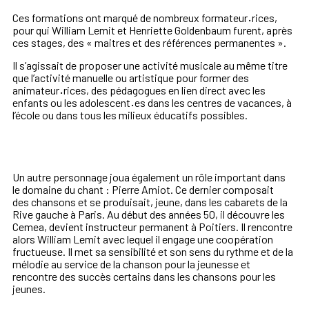
Ces formations ont marqué de nombreux formateur
·
rices,
pour qui
William Lemit et Henriette Goldenbaum furent, après
ces stages,
des «
maitres et des références permanentes
».
Il s’agissait de proposer une activité musicale au même titre
que
l’activité manuelle ou artistique pour former des
animateur
·
rices, des
pédagogues en lien direct avec les
enfants ou les adolescent
·
es
dans les centres de vacances, à
l’école ou dans tous les milieux
éducatifs possibles.
Un autre personnage joua également un rôle important dans
le
domaine du chant : Pierre Amiot. Ce dernier composait
des
chansons et se produisait, jeune, dans les cabarets de la
Rive
gauche à Paris. Au début des années 50, il découvre les
Cemea,
devient instructeur permanent à Poitiers. Il rencontre
alors William
Lemit avec lequel il engage une coopération
fructueuse. Il met sa
sensibilité et son sens du rythme et de la
mélodie au service de la
chanson pour la jeunesse et
rencontre des succès certains dans
les chansons pour les
jeunes.