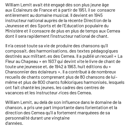
William Lemit avait été engagé dès son plus jeune âge
aux
Eclaireurs de France et à partir de 1951, il se consacre
entièrement
au domaine musical. Il devient en 1945
instructeur national auprès
de la récente Direction de la
Jeunesse et des Sports et de
l’Education populaire du
Ministère et il consacre de plus en plus de
temps aux Cemea
dont il sera rapidement l’instructeur national de
chant.
Il n’a cessé toute sa vie de produire des chansons qu’il
composait,
des harmonisations, des textes pédagogiques
destinés aux
militant
·
es des Cemea. Il a publié un recueil «
La
Fleur au Chapeau
»
en 1937 qui devint vite le livre de chant de
toute une jeunesse et,
de 1942 à 1963, huit éditions du «
Chansonnier des éclaireurs
». Il a contribué à
de nombreux
recueils de chants comprenant plus de 80 chansons
de lui-
même et plus de 800 chants folkloriques harmonisés,
lesquels
ont fait chanté les jeunes, les cadres des centres de
vacances et les instructeur
·
rices des Cemea.
William Lemit, au delà de
son in
fl
uence dans le domaine de la
chanson, a pris une part
importante dans l’orientation et la
direction des Cemea qu’il a
fortement marquéees de sa
personnalité durant une vingtaine
d’années.