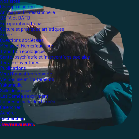
Nos sites
Champs d'action
Animation Professionnelle
BAFA et BAFD
Europe international
Culture et pratiques artistiques
École
Questions sociétales
Médias et Numérique libre
Transition écologique
Santé, psychiatrie et interventions sociales
Terrain d'aventures
Publications
Vers l'Éducation Nouvelle
Vie Sociale et Traitements
Yakamedia
Salle de presse
Les Ceméa s'expriment
La presse parle des Ceméa
Calendrier
Adhérer
Rechercher
Accès membres