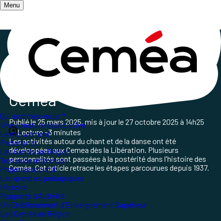
Menu
Accueil
/
Le chant et la danse
Le
chant et la danse
aux
Cemea
Qui sommes-nous ?
Publié le
25 mars 2025
, mis à jour le
27 octobre 2025 à 14h25
Une structure associative
Lecture ~3 minutes
Le mouvement
Les activités autour du chant et de la danse ont été
Partenariat
développées
aux Cemea dès la Libération. Plusieurs
Les Ceméa en Région
personnalités sont passées à la postérité dans l'histoire des
Textes de référence
Ceméa. Cet article retrace les étapes parcourues depuis 1937.
Projet associatif
Les grand.es pédagogues
Histoire
Rapports d'Activité
Un Etablissement d'Enseignement Supérieur
Les Ceméa en Région