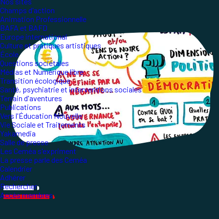
Nos sites
Champs d'action
Animation Professionnelle
BAFA et BAFD
Europe international
Culture et pratiques artistiques
École
Questions sociétales
Médias et Numérique libre
Transition écologique
Santé, psychiatrie et interventions sociales
Terrain d'aventures
Publications
Vers l'Éducation Nouvelle
Vie Sociale et Traitements
Yakamedia
Salle de presse
Les Ceméa s'expriment
La presse parle des Ceméa
Calendrier
Adhérer
Rechercher
Accès membres