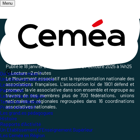
Menu
Accueil
/
Partenaire dont les Ceméa sont membres
Le Mouvement associatif
Publié le
18 janvier 2023
, mis à jour le
27 octobre 2025 à 14h25
Lecture ~2 minutes
Qui sommes-nous ?
Le Mouvement associatif est la représentation nationale des
Une structure associative
associations françaises. L'association loi de 1901 défend et
Le mouvement
promeut la vie associative dans son ensemble et regroupe au
Partenariat
travers de ses membres plus de 700 fédérations, unions
Les Ceméa en Région
nationales et régionales regroupées dans 16 coordinations
Textes de référence
associatives nationales.
Projet associatif
Les grand.es pédagogues
Histoire
Rapports d'Activité
Un Etablissement d'Enseignement Supérieur
Les Ceméa en Région