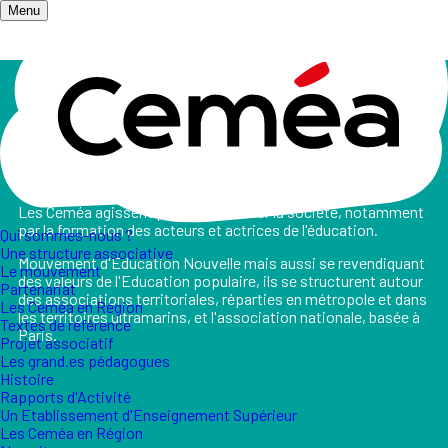
Menu
Accueil
/
Qui sommes-nous ?
Qui sommes-nous ?
Les Ceméa agissent pour transformer la société, notamment
par la formation des acteurs et actrices de l'éducation.
Qui sommes-nous ?
Une structure associative
Mouvement d'Education Nouvelle mais aussi se revendiquant
Le mouvement
des valeurs de l'Education populaire, ils se structurent autour
Partenariat
des associations territoriales, réparties en métropole et dans
Les Ceméa en Région
les territoires ultramarins, et l'association nationale, basée à
Textes de référence
Paris.
Projet associatif
Les grand.es pédagogues
Histoire
Rapports d'Activité
Un Etablissement d'Enseignement Supérieur
Les Ceméa en Région