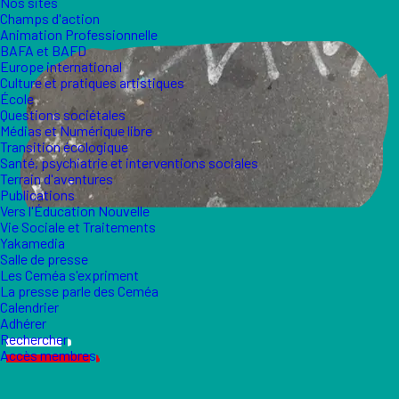
Nos sites
Champs d'action
Animation Professionnelle
BAFA et BAFD
Europe international
Culture et pratiques artistiques
École
Questions sociétales
Médias et Numérique libre
Transition écologique
Santé, psychiatrie et interventions sociales
Terrain d'aventures
Publications
Vers l'Éducation Nouvelle
Vie Sociale et Traitements
Yakamedia
Salle de presse
Les Ceméa s'expriment
La presse parle des Ceméa
Calendrier
Adhérer
Rechercher
Accès membres