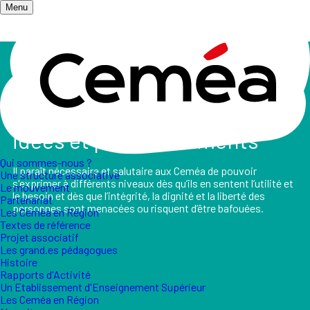
Menu
Accueil
/
Salle de presse
/
Les Ceméa s'expriment
Les Ceméa expriment leurs
idées et positionnements
Qui sommes-nous ?
Il paraît nécessaire et salutaire aux Ceméa de pouvoir
Une structure associative
s'exprimer à différents niveaux dès qu’ils en sentent l’utilité et
Le mouvement
le besoin et dès que l’intégrité, la dignité et la liberté des
Partenariat
personnes sont menacées ou risquent d’être bafouées.
Les Ceméa en Région
Textes de référence
Projet associatif
Les grand.es pédagogues
Histoire
Rapports d'Activité
Un Etablissement d'Enseignement Supérieur
Les Ceméa en Région