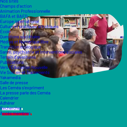
Nos sites
Champs d'action
Animation Professionnelle
BAFA et BAFD
Europe international
Culture et pratiques artistiques
École
Questions sociétales
Médias et Numérique libre
Transition écologique
Santé, psychiatrie et interventions sociales
Terrain d'aventures
Publications
Vers l'Éducation Nouvelle
Vie Sociale et Traitements
Yakamedia
Salle de presse
Les Ceméa s'expriment
La presse parle des Ceméa
Calendrier
Adhérer
Rechercher
Accès membres