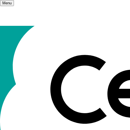
Menu
Accueil
/
Salle de presse
/
Les Ceméa s'expr
Les Ceméa 
positionne
Il paraît nécessaire et salutaire aux Ceméa de pouv
liberté des personnes sont menacées ou risquen