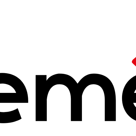
iment
expriment leurs 
ments
oir s'exprimer à différents niveaux dès qu’ils en sentent l’utilité et le
t d’être bafouées.