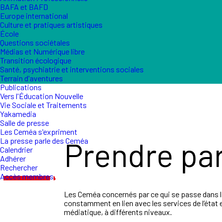
BAFA et BAFD
Europe international
Culture et pratiques artistiques
École
Questions sociétales
Médias et Numérique libre
Transition écologique
Santé, psychiatrie et interventions sociales
Terrain d'aventures
Publications
Vers l'Éducation Nouvelle
Vie Sociale et Traitements
Yakamedia
Salle de presse
Les Ceméa s'expriment
Prendre par
La presse parle des Ceméa
Calendrier
Adhérer
Rechercher
Accès membres
Les Ceméa concernés par ce qui se passe dans la
constamment en lien avec les services de l’état e
médiatique, à différents niveaux.