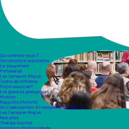
Qui sommes-nous ?
Une structure associative
Le mouvement
Partenariat
Les Ceméa en Région
Textes de référence
Projet associatif
Les grand.es pédagogues
Histoire
Rapports d'Activité
Un Etablissement d'Enseignement Supérieur
Les Ceméa en Région
Nos sites
Champs d'action
Animation Professionnelle