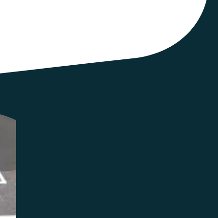
e lutter contre les inégalités, les
u parcours de citoyen⋅ne.