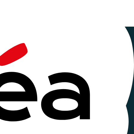
ilieu
re de donner à voir la pluralité des thématiques