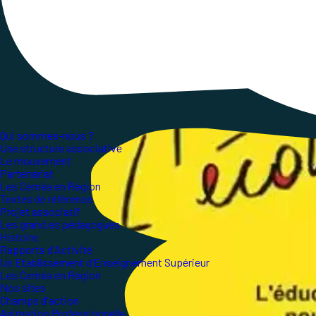
mises au travail au sein de l'éducation nationale, 
discriminations...
Trois exemples parmi beaucoup d'autres pour la 
Qui sommes-nous ?
Une structure associative
Le mouvement
Partenariat
Les Ceméa en Région
Textes de référence
Projet associatif
Les grand.es pédagogues
Histoire
Rapports d'Activité
Un Etablissement d'Enseignement Supérieur
Les Ceméa en Région
Nos sites
Champs d'action
Animation Professionnelle