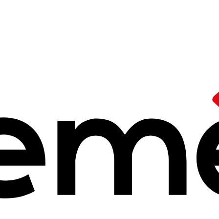
es actions en m
bre 2025 à 14h25
actions portées dans l'école en 2022 par le réseau Ceméa. Une maniè