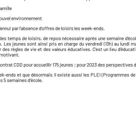
famille
r nouvel environnement
l’ennui par l’absence d’offres de loisirs les week-ends.
des temps de loisirs, de repos nécessaire après une semaine d’éc
. Les jeunes sont ainsi pris en charge du vendredi (13h) au lundi m
r des règles de vie et des valeurs éducatives. C’est un lieu d’éduc
t motivant.
contrat CDD pour accueillir 175 jeunes ; pour 2023 des perspective
ek-ends et que désormais il existe aussi les PLEI (Programmes de 
es 5 semaines d'école.