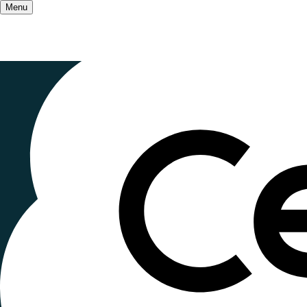
Menu
Accueil
/
RA 2022
Zoom vers d
scolaire
Publié le
5 septembre 2023
, mis à jour le
27 octo
Lecture ~4 minutes
Cet article propose de découvrir des exemples d'