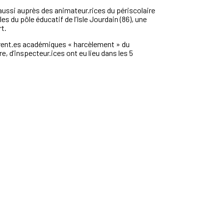
aussi auprès des animateur.rices du périscolaire
s du pôle éducatif de l’Isle Jourdain (86), une
t.
éférent.es académiques « harcèlement » du
, d’inspecteur.ices ont eu lieu dans les 5