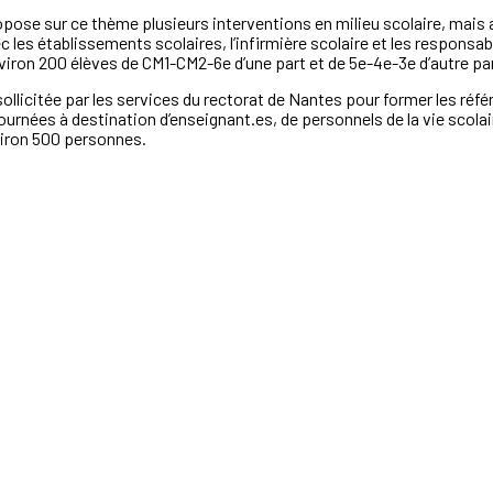
opose sur ce thème plusieurs interventions en milieu scolaire, mais 
 les établissements scolaires, l’infirmière scolaire et les responsable
viron 200 élèves de CM1-CM2-6e d’une part et de 5e-4e-3e d’autre par
é sollicitée par les services du rectorat de Nantes pour former les r
rnées à destination d’enseignant.es, de personnels de la vie scolaire
viron 500 personnes.