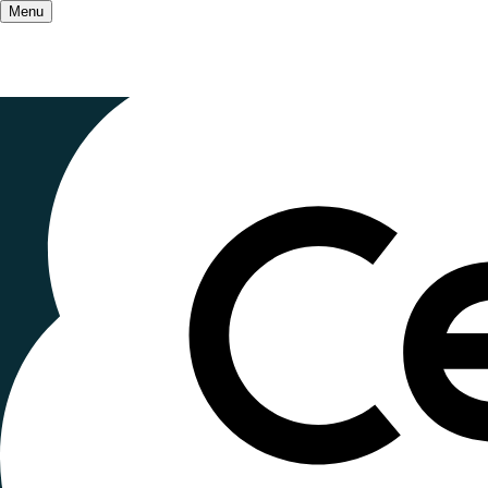
Menu
Accueil
/
Ceméa et numérique libre
Fabriquer
numérique 
Publié le
15 juillet 2024
, mis à jour le
10 juin 2026 
Lecture ~2 minutes
Après les projets
Zourit
et
Scribe
, les Ceméa dé