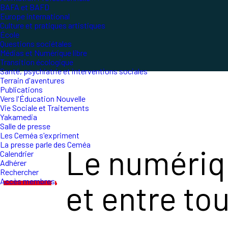
BAFA et BAFD
Europe international
Culture et pratiques artistiques
École
Questions sociétales
Médias et Numérique libre
Transition écologique
Santé, psychiatrie et interventions sociales
Terrain d'aventures
Publications
Vers l'Éducation Nouvelle
Vie Sociale et Traitements
Yakamedia
Salle de presse
Les Ceméa s'expriment
La presse parle des Ceméa
Le numériqu
Calendrier
Adhérer
Rechercher
Accès membres
et entre to