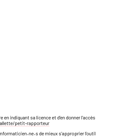
re en indiquant sa licence et d’en donner l’accès
llette
/petit-rapporteur
informaticien
·
ne
·
s de mieux s’approprier l’outil