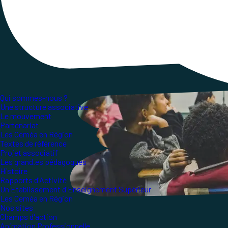
efforts de chacun
·
e doivent profiter à toutes et 
Qui sommes-nous ?
Une structure associative
Le mouvement
Partenariat
Les Ceméa en Région
Textes de référence
Projet associatif
Les grand.es pédagogues
Histoire
Rapports d'Activité
Un Etablissement d'Enseignement Supérieur
Les Ceméa en Région
Nos sites
Champs d'action
Animation Professionnelle