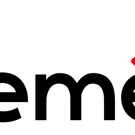
 du commun
dans 
:
contributions
d
à 12h13
veloppent et produisent de nouveaux logiciels libres et reversent l