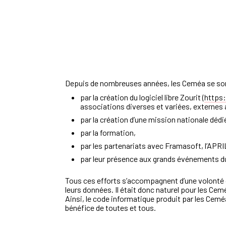
Depuis de nombreuses années, les Ceméa se son
par la création du logiciel libre Zourit (
https:
associations diverses et variées, externes
par la création d’une mission nationale dédi
par la formation,
par les partenariats avec Framasoft, l’APRIL
par leur présence aux grands événements d
Tous ces efforts s’accompagnent d’une volonté
leurs données. Il était donc naturel pour les Cem
Ainsi, le code informatique produit par les Cemé
bénéfice de toutes et tous.