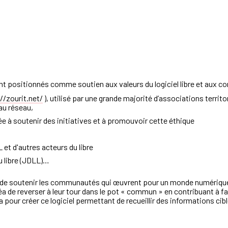
t positionnés comme soutien aux valeurs du logiciel libre et aux 
//zourit.net/
), utilisé par une grande majorité d’associations territ
 au réseau,
ée à soutenir des initiatives et à promouvoir cette éthique
 et d'autres acteurs du libre
u libre (JDLL)…
 de soutenir les communautés qui œuvrent pour un monde numérique 
éa de reverser à leur tour dans le pot « commun » en contribuant à fa
a pour créer ce logiciel permettant de recueillir des informations 