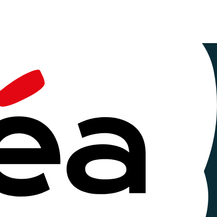
le
es Ceméa
eurs productions à la communauté. Parce que les