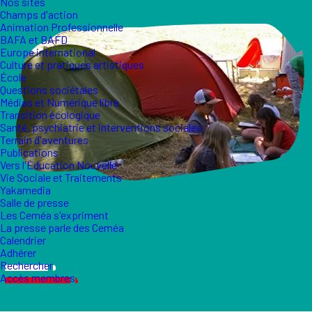
Nos sites
Champs d'action
Animation Professionnelle
BAFA et BAFD
Europe international
Culture et pratiques artistiques
École
Questions sociétales
Médias et Numérique libre
Transition écologique
Santé, psychiatrie et interventions sociales
Terrain d'aventures
Publications
Vers l'Éducation Nouvelle
Vie Sociale et Traitements
Yakamedia
Salle de presse
Les Ceméa s'expriment
La presse parle des Ceméa
Calendrier
Adhérer
Rechercher
Accès membres