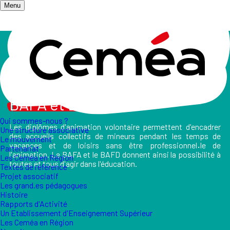
Menu
Accueil
/
Les champs d'action
/
BAFA et BAFD
Animation volontaire
-
BAFA et BAFD
Qui sommes-nous ?
Les diplômes d'animation volontaire permettent d'encadrer
Une structure associative
des accueils collectifs de mineurs pendant les temps de
Le mouvement
vacances et de loisirs sans être professionnel
·
le de
Partenariat
l'animation. Le BAFA et le BAFD donnent ainsi la possibilité à
Les Ceméa en Région
toutes et tous d'agir dans l'éducation.
Textes de référence
Projet associatif
Les grand.es pédagogues
Histoire
Rapports d'Activité
Un Etablissement d'Enseignement Supérieur
Les Ceméa en Région