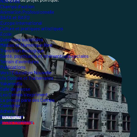
Nos sites
Champs d'action
Animation Professionnelle
BAFA et BAFD
Europe international
Culture et pratiques artistiques
École
Questions sociétales
Médias et Numérique libre
Transition écologique
Santé, psychiatrie et interventions sociales
Terrain d'aventures
Publications
Vers l'Éducation Nouvelle
Vie Sociale et Traitements
Yakamedia
Salle de presse
Les Ceméa s'expriment
La presse parle des Ceméa
Calendrier
Adhérer
Rechercher
Accès membres