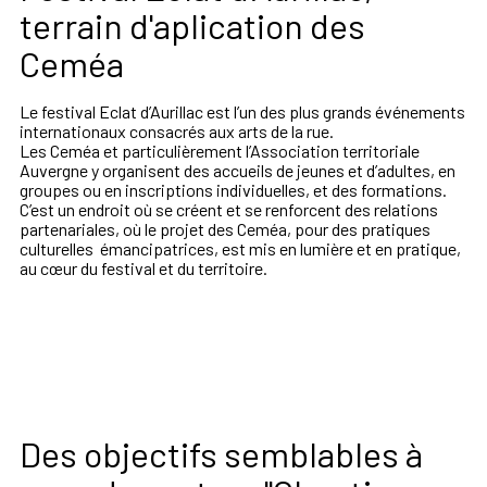
terrain d'aplication des
Ceméa
Le
festival
Eclat
d’Aurillac
est
l’un
des
plus
grands
événements
internationaux consacrés aux arts de la rue.
Les
Ceméa
et particulièrement
l’Association
territoriale
Auvergne
y
organisent
des
accueils
de
jeunes
et
d’adultes,
en
groupes
ou
en
inscriptions
individuelles,
et
des
formations.
C’est un endroit où se créent et se renforcent
des relations
partenariales, où le projet des Cemé
a, pour
des
pratiques
culturelles
émancipatrices,
est
mis
en
lumière et en pratique,
au cœur du festival et du territoire.
Des objectifs semblables à