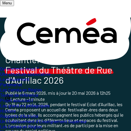
Menu
Accueil
/
Les champs d'action
/
Culture et pratiques artistiques
/
Les Ceméa à Aurillac 2026
Chantier
Festival du Théâtre de Rue
Qui sommes-nous ?
Une structure associative
d'Aurillac 2026
Le mouvement
Partenariat
Les Ceméa en Région
Publié le
6 mars 2026
, mis à jour le
20 mai 2026 à 12h25
Textes de référence
Lecture ~1 minute
Projet associatif
Du 19 au 22 août, 2026,
pendant le festival Eclat d'Aurillac, l
es
Les grand.es pédagogues
Ceméa proposent un accueil de festivalier
·
ères dans deux
Histoire
lycées de la ville. Ils accompagnent les publics hébergés qui le
Rapports d'Activité
souhaitent dans les différents lieux et espaces du festival.
Un Etablissement d'Enseignement Supérieur
L'occasion pour leurs militant
·
es de participer à la mise en
Les Ceméa en Région
oeuvre du projet politique.