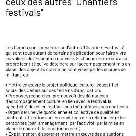
ceux des autres "Chantiers
festivals"
Les Ceméa sont présents sur d'autres "Chantiers Festivals"
qui sont tous autant de terrains d'apllication pour faire vivre
les valeurs de l'Education nouvelle. Si chacun d'entre eux a sa
propre identité qui va déteindre sur l'accompagnement mis en
place, des objectifs communs sont visés par les équipes de
militant
·
es:
▪
Mettre
en
œuvre
le
projet
politique,
culturel,
éducatif
et
social
des
Ceméa
sur
ces
terrains
d’application.
▪
Proposer, rechercher, promouvoir des démarches
d’accompagnement culturel en lien avec le festival,
la
spécificité du milieu
festival, ses thématiques, ses contenus.
▪
Organiser une vie quotidienne et collective de qualité en
centrant l’attention sur les conditions de la
relation entre les
personnes (par l’aménagement, par l’activité, par la mise en
place de cadre et de
fonctionne
ment).
▪
Expérimenter, élaborer et mettre en œuvre des situations