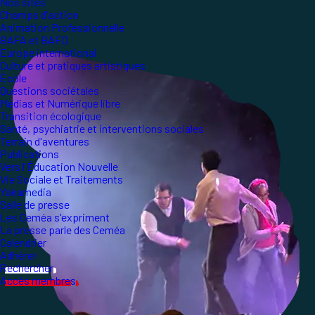
Nos sites
Champs d'action
Animation Professionnelle
BAFA et BAFD
Europe international
Culture et pratiques artistiques
École
Questions sociétales
Médias et Numérique libre
Transition écologique
Santé, psychiatrie et interventions sociales
Terrain d'aventures
Publications
Vers l'Éducation Nouvelle
Vie Sociale et Traitements
Yakamedia
Salle de presse
Les Ceméa s'expriment
La presse parle des Ceméa
Calendrier
Adhérer
Rechercher
Accès membres