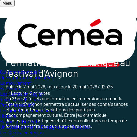
Menu
Accueil
/
Les champs d'action
/
Culture et pratiques artistiques
/
Jeu dramatique au festival d’Avignon
Formation
Jeu dramatique
au
festival d’Avignon
Qui sommes-nous ?
Une structure associative
Le mouvement
Publié le
7 mai 2026
, mis à jour le
20 mai 2026 à 12h25
Partenariat
Lecture ~2 minutes
Les Ceméa en Région
Du 21 au 24 juillet, une formation en immersion au cœur du
Textes de référence
Festival d’Avignon permettra d’actualiser ses connaissances
Projet associatif
et de s’adapter aux évolutions des pratiques
Les grand.es pédagogues
d’accompagnement culturel. Entre jeu dramatique,
Histoire
découvertes artistiques et réflexion collective, ce temps de
Rapports d'Activité
formation offrira des outils et des repères.
Un Etablissement d'Enseignement Supérieur
Les Ceméa en Région