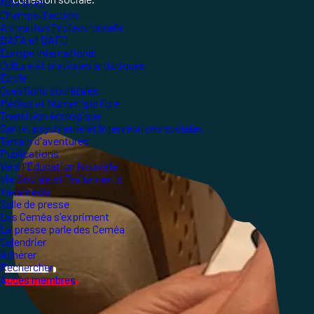
Nos sites
Champs d'action
Animation Professionnelle
BAFA et BAFD
Europe international
Culture et pratiques artistiques
École
Questions sociétales
Médias et Numérique libre
Transition écologique
Santé, psychiatrie et interventions sociales
Terrain d'aventures
Publications
Vers l'Éducation Nouvelle
Vie Sociale et Traitements
Yakamedia
Salle de presse
Les Ceméa s'expriment
La presse parle des Ceméa
Calendrier
Adhérer
Rechercher
Accès membres