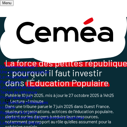
Menu
Accueil
/
Salle de presse
/
La presse parle des Ceméa
/
Tribune d'acteurs de l'ESS face aux baisses de
subventions vers l'Educ Pop
La force des petites républiqu
Qui sommes-nous ?
: pourquoi il faut investir
Une structure associative
Le mouvement
dans
l'Éducation Populaire
Partenariat
Les Ceméa en Région
Textes de référence
Publié le
10 juin 2025
, mis à jour le
27 octobre 2025 à 14h25
Projet associatif
Lecture ~1 minute
Les grand.es pédagogues
Dans une tribune parue le 7 juin 2025 dans Ouest France,
Histoire
plusieurs organisations, actrices de l'éducation populaire,
Rapports d'Activité
alertent sur les dangers à réduire leurs ressources,
Un Etablissement d'Enseignement Supérieur
notamment par rapport au rôle qu'elles assument pour la
Les Ceméa en Région
cohésion sociale.