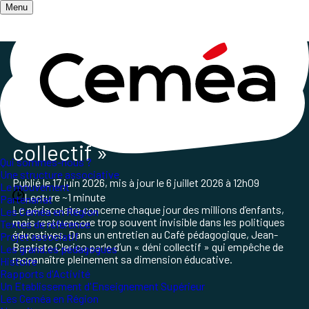
Menu
Accueil
/
Salle de presse
/
La presse parle des Ceméa
/
Le périscolaire, un « déni collectif »
Le
périscolaire
, un « déni
collectif »
Qui sommes-nous ?
Une structure associative
Publié le
17 juin 2026
, mis à jour le
6 juillet 2026 à 12h09
Le mouvement
Lecture ~1 minute
Partenariat
Le périscolaire concerne chaque jour des millions d’enfants,
Les Ceméa en Région
mais reste encore trop souvent invisible dans les politiques
Textes de référence
éducatives. Dans un entretien au Café pédagogique, Jean-
Projet associatif
Baptiste Clerico parle d’un « déni collectif » qui empêche de
Les grand.es pédagogues
reconnaître pleinement sa dimension éducative.
Histoire
Rapports d'Activité
Un Etablissement d'Enseignement Supérieur
Les Ceméa en Région