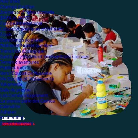
Nos sites
Champs d'action
Animation Professionnelle
BAFA et BAFD
Europe international
Culture et pratiques artistiques
École
Questions sociétales
Médias et Numérique libre
Transition écologique
Santé, psychiatrie et interventions sociales
Terrain d'aventures
Publications
Vers l'Éducation Nouvelle
Vie Sociale et Traitements
Yakamedia
Salle de presse
Les Ceméa s'expriment
La presse parle des Ceméa
Calendrier
Adhérer
Rechercher
Accès membres