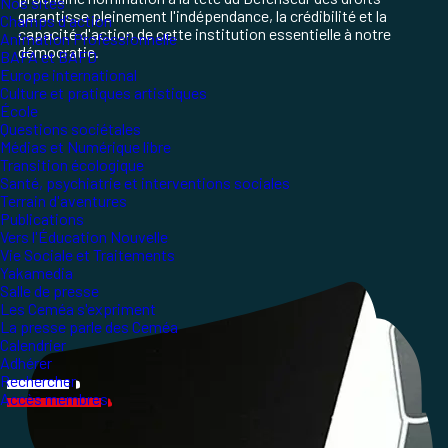
Nos sites
garantisse pleinement l'indépendance, la crédibilité et la
Champs d'action
capacité d'action de cette institution essentielle à notre
Animation Professionnelle
démocratie.
BAFA et BAFD
Europe international
Culture et pratiques artistiques
École
Questions sociétales
Médias et Numérique libre
Transition écologique
Santé, psychiatrie et interventions sociales
Terrain d'aventures
Publications
Vers l'Éducation Nouvelle
Vie Sociale et Traitements
Yakamedia
Salle de presse
Les Ceméa s'expriment
La presse parle des Ceméa
Calendrier
Adhérer
Rechercher
Accès membres