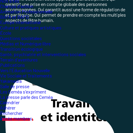
Nos sites
garantit une prise en compte globale des personnes
Champs d'action
accompagnées. Qui garantit aussi une forme de régulation de
Animation Professionnelle
et par l’équipe. Qui permet de prendre en compte les multiples
BAFA et BAFD
aspects de l’être humain.
Europe international
Culture et pratiques artistiques
École
Questions sociétales
Médias et Numérique libre
Transition écologique
Santé, psychiatrie et interventions sociales
Terrain d'aventures
Publications
Vers l'Éducation Nouvelle
Vie Sociale et Traitements
Yakamedia
Salle de presse
Les Ceméa s'expriment
La presse parle des Ceméa
Calendrier
Adhérer
Rechercher
Accès membres