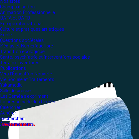
Nos sites
Champs d'action
Animation Professionnelle
BAFA et BAFD
Europe international
Culture et pratiques artistiques
École
Questions sociétales
Médias et Numérique libre
Transition écologique
Santé, psychiatrie et interventions sociales
Terrain d'aventures
Publications
Vers l'Éducation Nouvelle
Vie Sociale et Traitements
Yakamedia
Salle de presse
Les Ceméa s'expriment
La presse parle des Ceméa
Calendrier
Adhérer
Rechercher
Accès membres