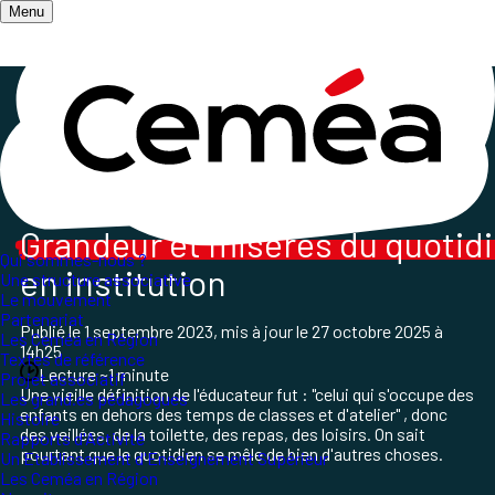
Menu
Accueil
/
Les publications
/
Vie Sociale et Traitements
/
VST 159
Dossier VST 159
Grandeur et misères du quotid
Qui sommes-nous ?
en institution
Une structure associative
Le mouvement
Partenariat
Publié le
1 septembre 2023
, mis à jour le
27 octobre 2025 à
Les Ceméa en Région
14h25
Textes de référence
Lecture ~1 minute
Projet associatif
Une vieille définition de l'éducateur fut : "celui qui s'occupe des
Les grand.es pédagogues
enfants en dehors des temps de classes et d'atelier" , donc
Histoire
des veillées, de la toilette, des repas, des loisirs. On sait
Rapports d'Activité
pourtant que le quotidien se mêle de bien d'autres choses.
Un Etablissement d'Enseignement Supérieur
Les Ceméa en Région