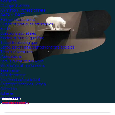
Nos sites
Champs d'action
Animation Professionnelle
BAFA et BAFD
Europe international
Culture et pratiques artistiques
École
Questions sociétales
Médias et Numérique libre
Transition écologique
Santé, psychiatrie et interventions sociales
Terrain d'aventures
Publications
Vers l'Éducation Nouvelle
Vie Sociale et Traitements
Yakamedia
Salle de presse
Les Ceméa s'expriment
La presse parle des Ceméa
Calendrier
Adhérer
Rechercher
Accès membres