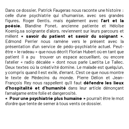
Dans ce dossier, Patrick Faugeras nous raconte une histoire :
celle d’une psychiatrie qui s’humanise, avec ses grandes
figures, Roger Gentis, mais également avec
l’art et la
poésie.
Blandine Ponet, ancienne patiente et Héloïse
Koenig,sa soignante d'alors, reviennent sur leurs parcours et
mêlent
« savoir du patient et savoir du soignant »
.
Edmond Perrier nous ramène vers le présent avec la
présentation d’un service de pédo-psychiatrie actuel. Peut-
être « le radeau » que nous décrit Florian Hubert où en tant que
patient il a pu trouver un espace accueillant, ou encore
l’atelier « radio décalée » dont nous parle Laetita Le Tallec.
Deux textes où la créativité domine. Le malade est quelqu’un,
y compris quand il est exilé, d'errant. C’est ce que nous montre
le
texte de Médecins du monde. Pierre Délion et Jean-
François Rey nous rappellent qu’il faut
défendre les lieux
d'hospitalité et d'humanité
dans leur article dénonçant
l’amalgame entre folie et dangerosité.
« Pour une psychiatrie plus humaine »
pourrait être le mot
d’ordre que tente de semer à tous vents ce dossier.