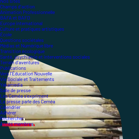
Nos sites
Champs d'action
Animation Professionnelle
BAFA et BAFD
Europe international
Culture et pratiques artistiques
École
Questions sociétales
Médias et Numérique libre
Transition écologique
Santé, psychiatrie et interventions sociales
Terrain d'aventures
Publications
Vers l'Éducation Nouvelle
Vie Sociale et Traitements
Yakamedia
Salle de presse
Les Ceméa s'expriment
La presse parle des Ceméa
Calendrier
Adhérer
Rechercher
Accès membres