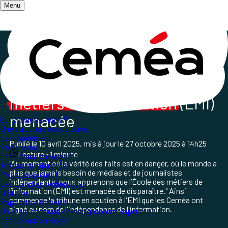
Menu
Accueil
/
Tribune pour l'EMI
L'école des
métiers de l'information
(EMI)
menacée
Qui sommes-nous ?
Une structure associative
Le mouvement
Publié le
10 avril 2025
, mis à jour le
27 octobre 2025 à 14h25
Partenariat
Lecture ~1 minute
Les Ceméa en Région
"Au moment où la vérité des faits est en danger, où le monde a
Textes de référence
plus que jamais besoin de médias et de journalistes
Projet associatif
indépendants, nous apprenons que l’École des métiers de
Les grand.es pédagogues
l’information (ÉMI) est menacée de disparaître." Ainsi
Histoire
commence la tribune en soutien à l'EMI que les Ceméa ont
Rapports d'Activité
signé au nom de l'indépendance de l'information.
Un Etablissement d'Enseignement Supérieur
Les Ceméa en Région