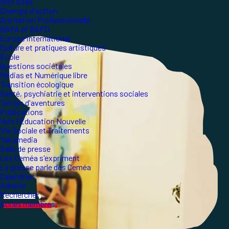
Nos sites
Champs d'action
Animation Professionnelle
BAFA et BAFD
Europe international
Culture et pratiques artistiques
École
Questions sociétales
Médias et Numérique libre
Transition écologique
Santé, psychiatrie et interventions sociales
Terrain d'aventures
Publications
Vers l'Éducation Nouvelle
Vie Sociale et Traitements
Yakamedia
Salle de presse
Les Ceméa s'expriment
La presse parle des Ceméa
Calendrier
Adhérer
Rechercher
Accès membres