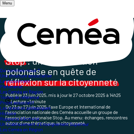
Menu
Accueil
/
Les champs d'action
/
L'Action Internationale des Ceméa France
/
Accueil d'un groupe de Pologne à l'AN
Stop
: une association
polonaise en quête de
Qui sommes-nous ?
Une structure associative
réflexion sur la citoyenneté
Le mouvement
Partenariat
Les Ceméa en Région
Publié le
23 juin 2025
, mis à jour le
27 octobre 2025 à 14h25
Textes de référence
Lecture ~1 minute
Projet associatif
Du 23 au 27 juin 2025, l'axe Europe et International de
Les grand.es pédagogues
l'association nationale des Ceméa accueille un groupe de
Histoire
l'association polonaise Stop. Au menu: échanges, rencontres
Rapports d'Activité
autour d'une thématique: la citoyenneté.
Un Etablissement d'Enseignement Supérieur
Les Ceméa en Région