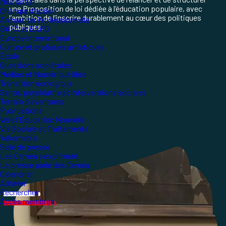
·
Nos sites
une Proposition de loi dédiée à l’éducation populaire, avec
Champs d'action
l’ambition de l’inscrire durablement au cœur des politiques
Animation Professionnelle
publiques.
BAFA et BAFD
Europe international
Culture et pratiques artistiques
École
Questions sociétales
Médias et Numérique libre
Transition écologique
Santé, psychiatrie et interventions sociales
Terrain d'aventures
Publications
Vers l'Éducation Nouvelle
Vie Sociale et Traitements
Yakamedia
Salle de presse
Les Ceméa s'expriment
La presse parle des Ceméa
Calendrier
Adhérer
Rechercher
Accès membres