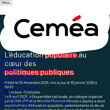
Menu
Accueil
/
Les champs d'action
/
Questions sociétales
/
L’éducation populaire au cœur des politiques
publiques
L’éducation
populaire
au
Qui sommes-nous ?
cœur des
Une structure associative
Le mouvement
politiques publiques
Partenariat
Les Ceméa en Région
Textes de référence
Publié le
20 décembre 2025
, mis à jour le
19 janvier 2026 à
Projet associatif
15h32
Les grand.es pédagogues
Lecture ~3 minutes
Histoire
Le 8 avril 2025, à l’Assemblée nationale, un colloque organisé
Rapports d'Activité
par le CNAJEP et la députée Florence Hérouin-Léautey a réuni
Un Etablissement d'Enseignement Supérieur
organisations d’éducation populaire, parlementaires et élu
·
es
Les Ceméa en Région
locaux
ales dans la perspective de relancer et de structurer