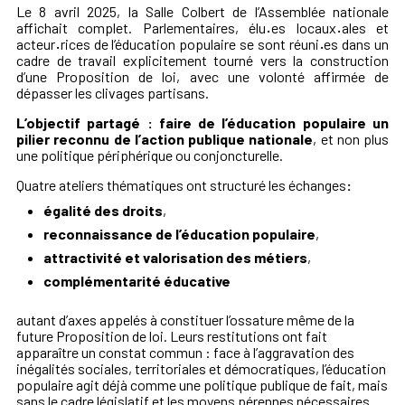
Le 8 avril 2025, la Salle Colbert de l’Assemblée nationale
affichait complet. Parlementaires, élu
·
es locaux
·
ales et
acteur
·
rices de l’éducation populaire se sont réuni
·
es dans un
cadre de travail explicitement tourné vers la construction
d’une Proposition de loi, avec une volonté affirmée de
dépasser les clivages partisans.
L’objectif partagé : faire de l’éducation populaire un
pilier reconnu de l’action publique nationale
, et non plus
une politique périphérique ou conjoncturelle.
Quatre ateliers thématiques ont structuré les échanges
:
égalité des droits
,
reconnaissance de l’éducation populaire
,
attractivité et valorisation des métiers
,
complémentarité éducative
autant d’axes appelés à constituer l’ossature même de la
future Proposition de loi
. Leurs restitutions ont fait
apparaître un constat commun : face à l’aggravation des
inégalités sociales, territoriales et démocratiques
,
l’éducation
populaire agit déjà comme une politique publique de fait
, mais
sans le cadre législatif et les moyens pérennes nécessaires
.