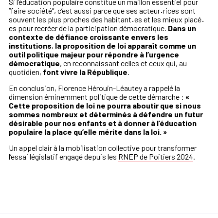
Si l’éducation populaire constitue un maillon essentiel pour
“faire société”, c’est aussi parce que ses acteur
·
rices sont
souvent les plus proches des habitant
·
es et les mieux placé
·
es pour recréer de la participation démocratique.
Dans un
contexte de défiance croissante envers les
institutions
,
la proposition de loi apparaît comme un
outil politique majeur pour répondre à l’urgence
démocratique
, en reconnaissant celles et ceux qui, au
quotidien,
font vivre la République
.
En conclusion, Florence Hérouin-Léautey a rappelé la
dimension éminemment politique de cette démarche :
«
Cette proposition de loi ne pourra aboutir que si nous
sommes nombreux et déterminés à défendre un futur
désirable pour nos enfants et à donner à l’éducation
populaire la place qu’elle mérite dans la loi. »
Un appel clair à la mobilisation collective pour transformer
l’essai législatif engagé depuis les
RNEP de Poitiers 2024
.