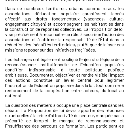
Dans de nombreux territoires, urbains comme ruraux, les
associations d’éducation populaire garantissent
l’accès
effectif aux droits fondamentaux
(vacances, culture,
engagement citoyen) et accompagnent les habitant
·
es dans
la construction de réponses collectives.
La Proposition de loi
vise précisément à reconnaître ce rôle, à sécuriser l’action des
associations et à affirmer la responsabilité de l’État dans la
réduction des inégalités territoriales
, plutôt que de laisser ces
missions reposer sur des initiatives fragilisées.
Les échanges ont également souligné
l’enjeu stratégique de la
reconnaissance institutionnelle
de l’éducation populaire
,
condition indispensable à
toute politique publique
ambitieuse
.
Documenter, objectiver et rendre visible l’impact
des actions
constitue un levier central pour
légitimer
l’inscription de l’éducation populaire dans la loi
, tout comme le
renforcement de la coopération entre acteurs,
du local au
national
.
La question des métiers a occupé une place centrale dans les
débats.
La Proposition de loi devra apporter des réponses
structurelles à la crise d’attractivité du secteur
, marquée par
la
précarité de l’emploi
,
le manque de reconnaissance
et
l’insuffisance des parcours de formation
. Les participant
·
es