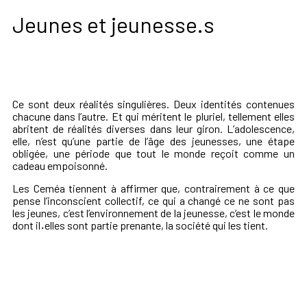
Jeunes et jeunesse.s
Ce sont deux réalités singulières. Deux identités contenue
s
chacune
dans l’autre.
Et
qui
mérite
nt
le pluriel, tellement elle
s
abrit
e
nt
de réalités diverses
dans leur giron
.
L
’adolescence,
elle,
n’est qu’une partie de l’âge des jeunesses, une étape
obligée, une période que tout le monde reçoit comme un
cadeau empoisonné.
Les Ceméa tiennent
à affirmer que, contrairement à ce que
pense l’inconscient collectif,
ce
qui a changé
ce ne sont pas
les jeunes,
c’est l’environnement de la jeunesse, c’est le monde
dont
il
·
elles
sont
partie prenante
, la société qui
les
tient.