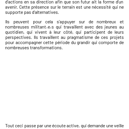
d’actions en
sa
direction
afin
que son futur ait la forme d’un
avenir
.
Cette
présence sur le terrain est une nécessité
qui
ne
supporte pas d’alternatives.
Ils peuvent
pour cela
s’
appuyer sur de nombreux et
nombreuses militant
·
e
·
s qui
travaill
ent avec des jeunes au
quotidien, qui vivent à leur côté, qui participent de leurs
perspectives.
Il
s travaill
ent
au
pragmatisme de ces projets
pour accompagner
cette période du grandir qui comporte de
nombreuses transformations.
Tout ceci passe par une écoute active, qui demande une veille