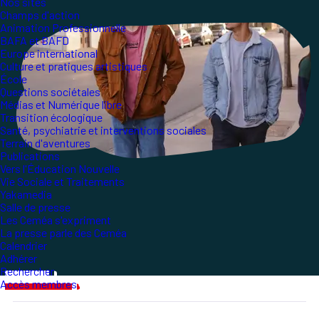
Nos sites
Champs d'action
Animation Professionnelle
BAFA et BAFD
Europe international
Culture et pratiques artistiques
École
Questions sociétales
Médias et Numérique libre
Transition écologique
Santé, psychiatrie et interventions sociales
Terrain d'aventures
Publications
Vers l'Éducation Nouvelle
Vie Sociale et Traitements
Yakamedia
Salle de presse
Les Ceméa s'expriment
La presse parle des Ceméa
Calendrier
Adhérer
Rechercher
Accès membres