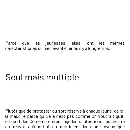
Parce que les jeunesses, elles, ont les mêmes
caractéristiques qu'hier, avant-hier ou il y a longtemps.
Seul mais multiple
Plutôt que de
protester du sort réservé à chaque jeune, de le
·
la
maudire parce qu’il
·
elle n’
es
t pas comme on voudrait qu’il
·
elle soit,
les Ceméa préfèrent
agir
leur
s intentions, les mettre
en œuvre
a
ujourd’hui au quotidien
dans une dynamique