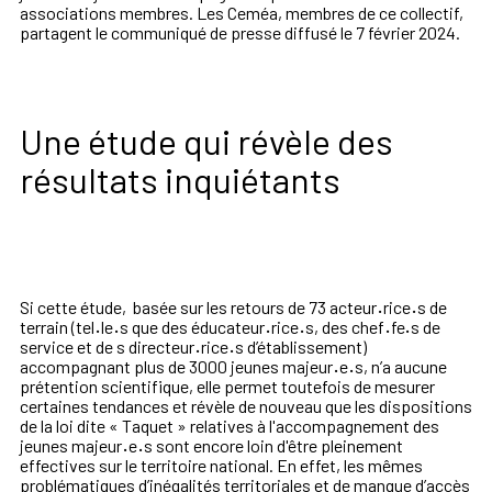
associations membres. Les Ceméa, membres de ce collectif,
partagent le communiqué de presse diffusé le 7 février 2024.
Une étude qui révèle des
résultats inquiétants
Si cette étude, basée sur les retours de 73 acteur
·
rice
·
s de
terrain (tel
·
le
·
s que des éducateur
·
rice
·
s, des chef
·
fe
·
s de
service et de s directeur
·
rice
·
s d’établissement)
accompagnant plus de 3000 jeunes majeur
·
e
·
s, n’a aucune
prétention scientifique, elle permet toutefois de mesurer
certaines tendances et révèle de nouveau que les dispositions
de la loi dite « Taquet » relatives à l'accompagnement des
jeunes majeur
·
e
·
s sont encore loin d'être pleinement
effectives sur le territoire national. En effet, les mêmes
problématiques d’inégalités territoriales et de manque d’accès