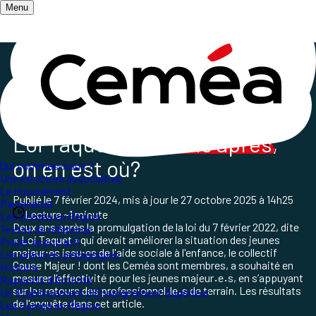
Menu
Accueil
/
Les champs d'action
/
Santé, Psychiatrie et Interventions sociales
/
Loi Taquet deux ans après promulgation
Loi Taquet,
deux ans après
,
on en est où?
Qui sommes-nous ?
Une structure associative
Le mouvement
Publié le
7 février 2024
, mis à jour le
27 octobre 2025 à 14h25
Partenariat
Lecture ~1 minute
Les Ceméa en Région
Deux ans après la promulgation de la loi du 7 février 2022, dite
Textes de référence
« Loi Taquet »qui devait améliorer la situation des jeunes
Projet associatif
majeur⋅es issu⋅es de l'aide sociale à l'enfance, le collectif
Les grand.es pédagogues
Cause Majeur ! dont les Ceméa sont membres, a souhaité en
Histoire
mesurer l’effectivité pour les jeunes majeur
·
e
·
s, en s’appuyant
Rapports d'Activité
sur les retours des professionnel
·
le
·
s de terrain. Les résultats
Un Etablissement d'Enseignement Supérieur
de l'enquête dans cet article.
Les Ceméa en Région