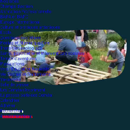
Nos sites
Champs d'action
Animation Professionnelle
BAFA et BAFD
Europe international
Culture et pratiques artistiques
École
Questions sociétales
Médias et Numérique libre
Transition écologique
Santé, psychiatrie et interventions sociales
Terrain d'aventures
Publications
Vers l'Éducation Nouvelle
Vie Sociale et Traitements
Yakamedia
Salle de presse
Les Ceméa s'expriment
La presse parle des Ceméa
Calendrier
Adhérer
Rechercher
Accès membres