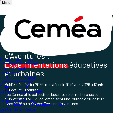
Menu
Accueil
/
Les champs d'action
/
Terrain d'aventures
/
Journées d'étude Terrains d'Aventures
Journée d'étude Terrains
d'Aventures :
Qui sommes-nous ?
Expérimentations
éducatives
Une structure associative
Le mouvement
et urbaines
Partenariat
Les Ceméa en Région
Textes de référence
Publié le
10 février 2026
, mis à jour le
10 février 2026 à 12h45
Projet associatif
Lecture ~1 minute
Les grand.es pédagogues
Les Ceméa et le collectif de laboratoire de recherches et
Histoire
d'Université TAPLA
co-organisent une journée d'étude le 17
,
Rapports d'Activité
mars 2026 au sujet des Terrains d'Aventures.
Un Etablissement d'Enseignement Supérieur
Les Ceméa en Région