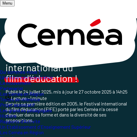
Menu
Accueil
/
Qui sommes-nous ?
/
Le mouvement
/
Zoom sur les 20 ans du FIFE en 2024
20 ans
de Festival
international du
Qui sommes-nous ?
film d’éducation !
Une structure associative
Le mouvement
Partenariat
Publié le
24 juillet 2025
, mis à jour le
27 octobre 2025 à 14h25
Les Ceméa en Région
Lecture ~1 minute
Textes de référence
Depuis sa première édition en 2005, le Festival international
Projet associatif
du film d’éducation (FIFE) porté par les Ceméa n'a cessé
Les grand.es pédagogues
d'évoluer dans sa forme et dans la diversité de ses
Histoire
propositions.
Rapports d'Activité
Un Etablissement d'Enseignement Supérieur
Les Ceméa en Région