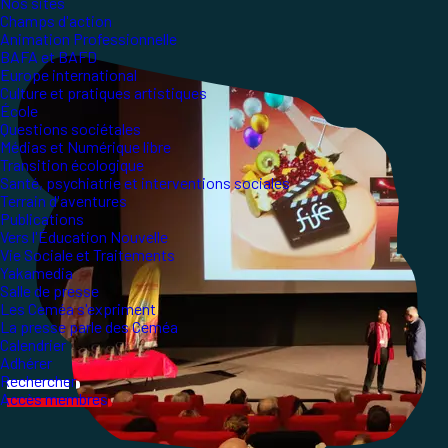
Nos sites
Champs d'action
Animation Professionnelle
BAFA et BAFD
Europe international
Culture et pratiques artistiques
École
Questions sociétales
Médias et Numérique libre
Transition écologique
Santé, psychiatrie et interventions sociales
Terrain d'aventures
Publications
Vers l'Éducation Nouvelle
Vie Sociale et Traitements
Yakamedia
Salle de presse
Les Ceméa s'expriment
La presse parle des Ceméa
Calendrier
Adhérer
Rechercher
Accès membres