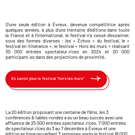
D’une seule édition à Évreux, devenue compétitrice après
quelques années, à plus d’une trentaine d’éditions dans toute
la France et à l’international, le festival n’a cessé d’essaimer,
sous des formes diverses : les « Échos » du festival, le «
festival en itinérance », le festival « Hors les murs » réalisant
30 000 entrées spectateur
·
rices en 2024 et 20 000
participant
·
es dans des projections de proximité.
En savoir plus le festival "hors les murs"
La 20 édition proposant une centaine de films, les 3
conférences & tables-rondes a eu un beau succès avec une
affluence de 25 000 entrées spectateur
·
rices. 7 000 entrées
de spectateur
·
rices du 3 au 7 décembre à Évreux et une
édition en ligne recueillant 3 semaines après le festival 18 000