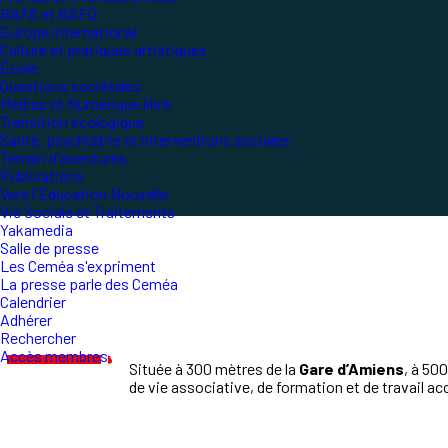
BAFA et BAFD
Europe international
Culture et pratiques artistiques
École
Questions sociétales
Médias et Numérique libre
Transition écologique
Santé, psychiatrie et interventions sociales
Terrain d'aventures
Publications
Vers l'Éducation Nouvelle
Vie Sociale et Traitements
Yakamedia
Salle de presse
Les Ceméa s'expriment
La presse parle des Ceméa
Calendrier
Adhérer
Rechercher
Accès membres
Située à 300 mètres de la
Gare d’Amiens
, à 50
de vie associative, de formation et de travail a