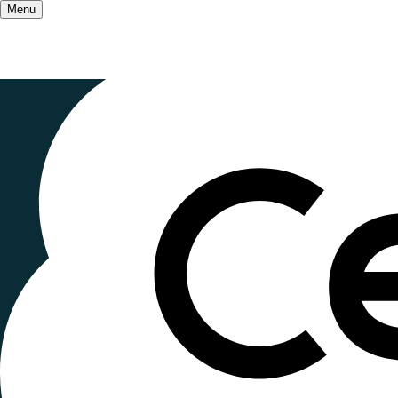
Menu
Accueil
/
Qui sommes-nous ?
/
Le mouvement
Ceméa Pica
pour la vie 
Publié le
2 octobre 2023
, mis à jour le
27 octobre
Lecture ~1 minute
Depuis
mars 2023
, les Ceméa Picardie ont dém