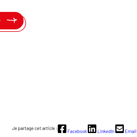
e
Je partage cet article :
Facebook
LinkedIn
Email