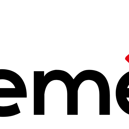
/
Nouveaux locaux des Ceméa Picardie
rdie : une
nouve
militante et asso
 2025 à 14h25
énagé au
47 boulevard Alsace Lorraine à Amiens
dans de nouvea