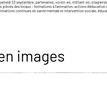
samedi
23 septembre
, partenaires, voisin
·
es, militant
·
es, stagiaire
s pièces des locaux : formations à l’animation, actions d’éducation ar
, formations continues en santé mentale et intervention sociale, éduc
 en images