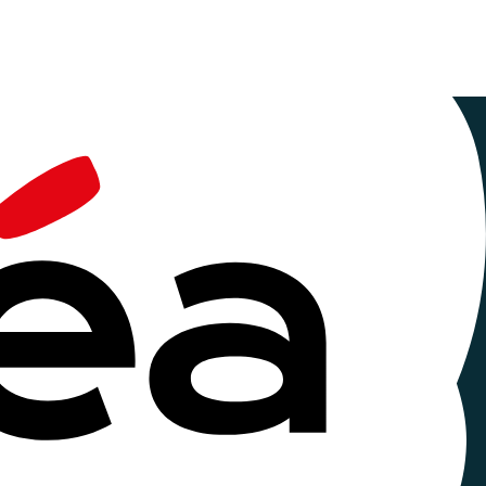
lle adresse
ciative
ux et beaux locaux facilement accessibles en