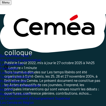
Menu
Accueil
/
Qui sommes-nous ?
/
Le mouvement
/
Temps libérés : actes du colloque
Temps libérés : actes du
colloque
Qui sommes-nous ?
Une structure associative
Publié le
1 août 2022
, mis à jour le
27 octobre 2025 à 14h25
Le mouvement
Lecture < 1 minute
Partenariat
Trois journées d’études sur
Les temps libérés
ont été
Les Ceméa en Région
organisées à Saint-Denis, les 25, 26 et 27
novembre 2004, à
Textes de référence
l’initiative des Ceméa.
Le présent document ne constitue pas
Projet associatif
les
Actes
exhaustifs de ces journées, il reprend,
les
Les grand.es pédagogues
principales interventions qui sont venues nourrir les débats :
Histoire
ouvertures, conférence
plénière, contributions, échos...
Rapports d'Activité
Un Etablissement d'Enseignement Supérieur
Les Ceméa en Région