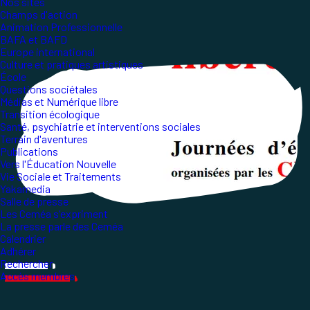
Nos sites
Champs d'action
Animation Professionnelle
BAFA et BAFD
Europe international
Culture et pratiques artistiques
École
Questions sociétales
Médias et Numérique libre
Transition écologique
Santé, psychiatrie et interventions sociales
Terrain d'aventures
Publications
Vers l'Éducation Nouvelle
Vie Sociale et Traitements
Yakamedia
Salle de presse
Les Ceméa s'expriment
La presse parle des Ceméa
Calendrier
Adhérer
Rechercher
Accès membres