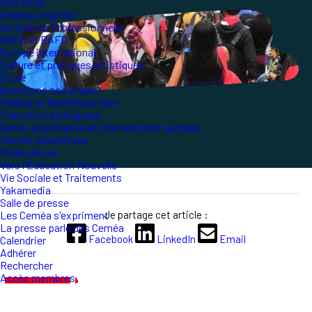
Nos sites
Champs d'action
Animation Professionnelle
BAFA et BAFD
Europe international
Culture et pratiques artistiques
École
Questions sociétales
Médias et Numérique libre
Transition écologique
Santé, psychiatrie et interventions sociales
Terrain d'aventures
Publications
Vers l'Éducation Nouvelle
Vie Sociale et Traitements
Yakamedia
Salle de presse
Je partage cet article :
Les Ceméa s'expriment
La presse parle des Ceméa
Facebook
LinkedIn
Email
Calendrier
Adhérer
Rechercher
Accès membres