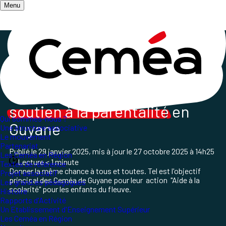
Menu
Accueil
/
Qui sommes-nous ?
/
Les Ceméa en Région
/
Action Phare en Guyane
Aide à la scolarité
et
soutien à la parentalité
en
Qui sommes-nous ?
Guyane
Une structure associative
Le mouvement
Partenariat
Publié le
29 janvier 2025
, mis à jour le
27 octobre 2025 à 14h25
Les Ceméa en Région
Lecture < 1 minute
Textes de référence
Donner la même chance à tous et toutes. Tel est l'objectif
Projet associatif
principal des Ceméa de Guyane pour leur action "Aide à la
Les grand.es pédagogues
scolarité" pour les enfants du fleuve.
Histoire
Rapports d'Activité
Un Etablissement d'Enseignement Supérieur
Les Ceméa en Région